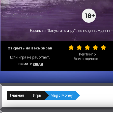
Нажимая "Запустить игру", вы подтверждаете ч
Открыть на весь экран
Рейтинг
5
Если игра не работает,
Всего оценок:
1
нажмите
сюда
Главная
Игры
Magic Money