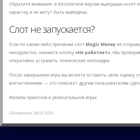
Обратите внимание: в бесплатной версии выигрыши носят 
характер и не могут быть выведены.
Слот не запускается?
Если по каким-либо причинам слот
Magic Money
не открыв
некорректно, нажмите кнопку
«Не работает»
. Мы провери
оперативно устранить технические неполадки.
После завершения игры вы можете оставить свою оценку с
впечатлениями — это поможет другим пользователям сдел
Желаем приятной и увлекательной игры!
Обновлено:
06.03.2020