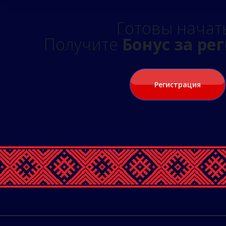
Готовы начат
Получите
Бонус за ре
Регистрация