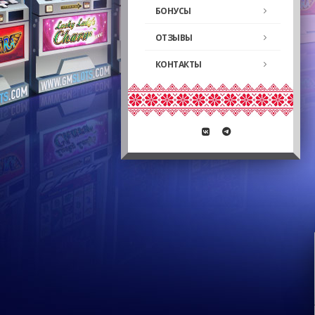
БОНУСЫ
ОТЗЫВЫ
КОНТАКТЫ