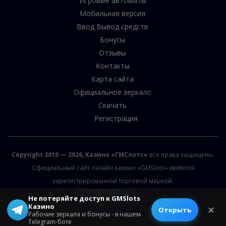
Игровые автоматы
Мобильная версия
Ввод Вывод средств
Бонусы
Отзывы
Контакты
Карта сайта
Официальное зеркало
Скачать
Регистрация
Copyright 2010 — 2026, Казино «ГМСлотс»
все права защищены.
Официальный сайт онлайн казино «GMSlots» является
зарегистрированной торговой маркой.
Не потеряйте доступ к GMSlots
Казино
✕
© 2026 All rights reserved.
Открыть
Рабочие зеркала и бонусы - в нашем
Telegram-боте