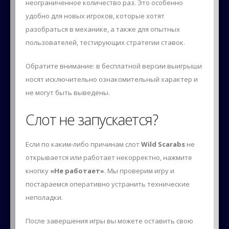
неограниченное количество раз. Это особенно
удобно для новых игроков, которые хотят
разобраться в механике, а также для опытных
пользователей, тестирующих стратегии ставок.
Обратите внимание: в бесплатной версии выигрыши
носят исключительно ознакомительный характер и
не могут быть выведены.
Слот не запускается?
Если по каким-либо причинам слот
Wild Scarabs
не
открывается или работает некорректно, нажмите
кнопку
«Не работает»
. Мы проверим игру и
постараемся оперативно устранить технические
неполадки.
После завершения игры вы можете оставить свою