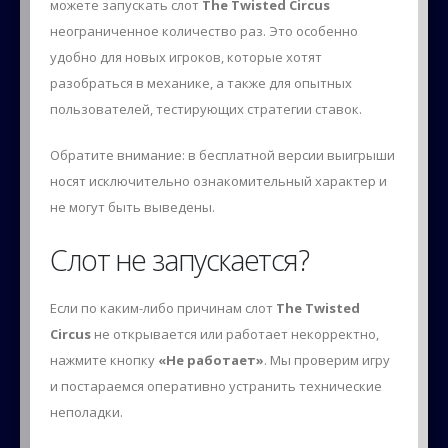
можете запускать слот
The Twisted Circus
неограниченное количество раз. Это особенно
удобно для новых игроков, которые хотят
разобраться в механике, а также для опытных
пользователей, тестирующих стратегии ставок.
Обратите внимание: в бесплатной версии выигрыши
носят исключительно ознакомительный характер и
не могут быть выведены.
Слот не запускается?
Если по каким-либо причинам слот
The Twisted
Circus
не открывается или работает некорректно,
нажмите кнопку
«Не работает»
. Мы проверим игру
и постараемся оперативно устранить технические
неполадки.