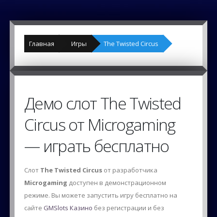
Главная
Игры
The Twisted Circus
Демо слот The Twisted
Circus от Microgaming
— играть бесплатно
Слот
The Twisted Circus
от разработчика
Microgaming
доступен в демонстрационном
режиме. Вы можете запустить игру бесплатно на
сайте
GMSlots Казино
без регистрации и без