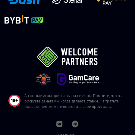
Азартные игры призваны развлекать. Помните, что вы
рискуете деньгами, когда делаете ставки. Не тратьте
больше, чем можете позволить себе проиграть.