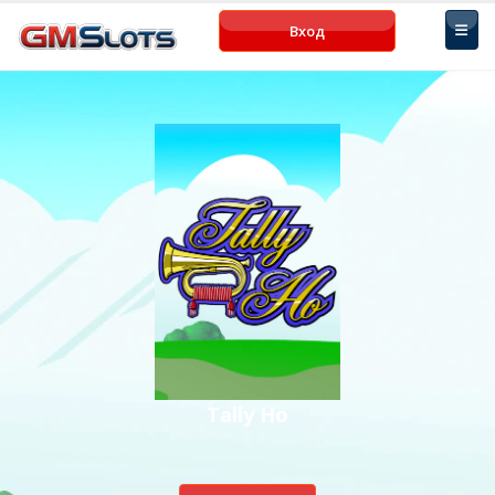
Вход
Tally Ho