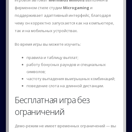
Игровой автомат
Mermaids Millions
выполнен в
фирменном стиле студии
Microgaming
и
поддерживает адаптивный интерфейс, благодаря
чему он корректно запускается как на компьютере,
так и на мобильных устройствах.
Во время игры вы можете изучить:
правила и таблицу выплат;
работу бонусных раундов и специальных
символов;
частоту выпадения выигрышных комбинаций;
поведение слота на длинной дистанции.
Бесплатная игра без
ограничений
Демо-режим не имеет временных ограничений — вы