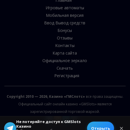
Главная
Игровые автоматы
Мобильная версия
Ввод Вывод средств
Бонусы
Отзывы
Контакты
Карта сайта
Официальное зеркало
Скачать
Регистрация
Copyright 2010 — 2026, Казино «ГМСлотс»
все права защищены.
Официальный сайт онлайн казино «GMSlots» является
зарегистрированной торговой маркой.
Не потеряйте доступ к GMSlots
Казино
✕
© 2026 All rights reserved.
Открыть