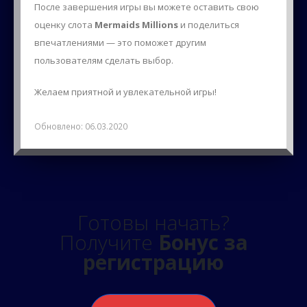
После завершения игры вы можете оставить свою
оценку слота
Mermaids Millions
и поделиться
впечатлениями — это поможет другим
пользователям сделать выбор.
Желаем приятной и увлекательной игры!
Обновлено:
06.03.2020
Готовы начать?
Получите
Бонус за
регистрацию