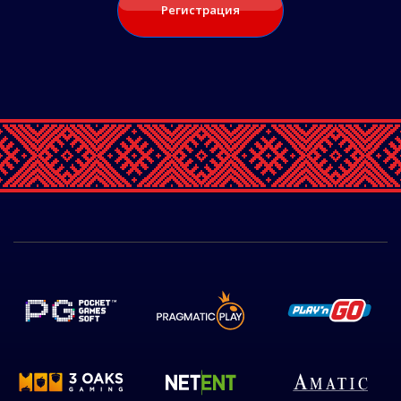
Регистрация