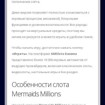
пополнения счёта.
Демо-версия позволяет полностью ознакомиться с
игровым процессом, механикой, бонусными
функциями и уровнем волатильности. Все раунды
проходят на виртуальные кредиты, поэтому вы
ничем не рискуете и можете играть в удобном темпе.
Чтобы начать игру, достаточно нажать кнопку
«Играть»
. На платформе
GMSlots Казино
представлено более 10 000 игровых автоматов от
ведущих провайдеров, включая классические слоты,
видеослоты, настольные игры и live-раздел.
Особенности слота
Mermaids Millions