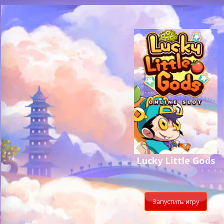
Lucky Little Gods
Запустить игру