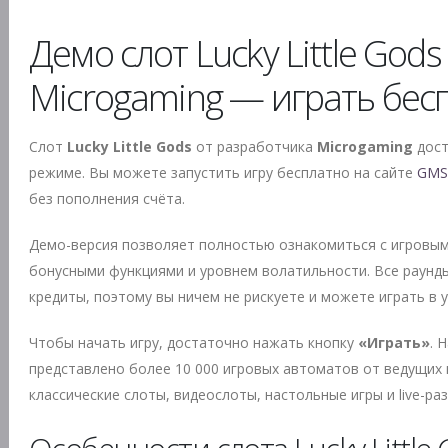
Демо слот Lucky Little Gods
Microgaming — играть бес
Слот
Lucky Little Gods
от разработчика
Microgaming
дост
режиме. Вы можете запустить игру бесплатно на сайте
GMSl
без пополнения счёта.
Демо-версия позволяет полностью ознакомиться с игровым
бонусными функциями и уровнем волатильности. Все раунд
кредиты, поэтому вы ничем не рискуете и можете играть в 
Чтобы начать игру, достаточно нажать кнопку
«Играть»
. 
представлено более 10 000 игровых автоматов от ведущих
классические слоты, видеослоты, настольные игры и live-раз