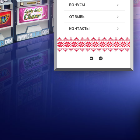
БОНУСЫ
ОТЗЫВЫ
КОНТАКТЫ