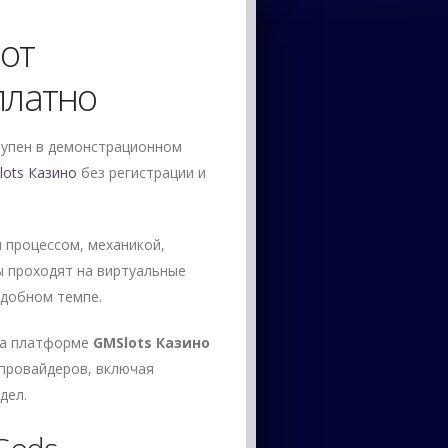
 от
платно
упен в демонстрационном
ots Казино
без регистрации и
 процессом, механикой,
ы проходят на виртуальные
удобном темпе.
На платформе
GMSlots Казино
 провайдеров, включая
дел.