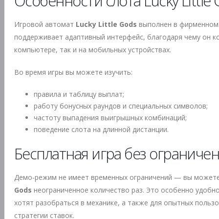
Особенности слота Lucky Little
Игровой автомат
Lucky Little Gods
выполнен в фирменном 
поддерживает адаптивный интерфейс, благодаря чему он ко
компьютере, так и на мобильных устройствах.
Во время игры вы можете изучить:
правила и таблицу выплат;
работу бонусных раундов и специальных символов;
частоту выпадения выигрышных комбинаций;
поведение слота на длинной дистанции.
Бесплатная игра без ограниче
Демо-режим не имеет временных ограничений — вы можете
Gods
неограниченное количество раз. Это особенно удобно
хотят разобраться в механике, а также для опытных польз
стратегии ставок.