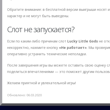
Обратите внимание: в бесплатной версии выигрыши носят 
характер и не могут быть выведены.
Слот не запускается?
Если по каким-либо причинам слот
Lucky Little Gods
не отк
некорректно, нажмите кнопку
«Не работает»
. Мы провери
оперативно устранить технические неполадки.
После завершения игры вы можете оставить свою оценку с
поделиться впечатлениями — это поможет другим пользов
Желаем приятной и увлекательной игры!
Обновлено:
06.03.2020