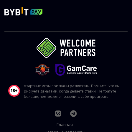
Азартные игры призваны развлекать. Помните, что вы
рискуете деньгами, когда делаете ставки. Не тратьте
больше, чем можете позволить себе проиграть.
Главная