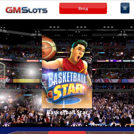
Вход
Basketball Star