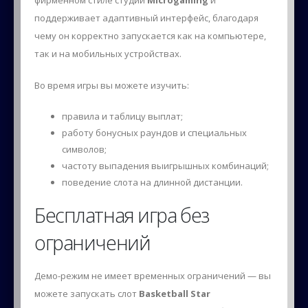
фирменном стиле студии
Microgaming
и
поддерживает адаптивный интерфейс, благодаря
чему он корректно запускается как на компьютере,
так и на мобильных устройствах.
Во время игры вы можете изучить:
правила и таблицу выплат;
работу бонусных раундов и специальных
символов;
частоту выпадения выигрышных комбинаций;
поведение слота на длинной дистанции.
Бесплатная игра без
ограничений
Демо-режим не имеет временных ограничений — вы
можете запускать слот
Basketball Star