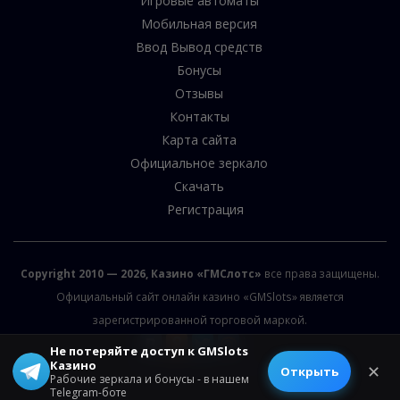
Игровые автоматы
Мобильная версия
Ввод Вывод средств
Бонусы
Отзывы
Контакты
Карта сайта
Официальное зеркало
Скачать
Регистрация
Copyright 2010 — 2026, Казино «ГМСлотс»
все права защищены.
Официальный сайт онлайн казино «GMSlots» является
зарегистрированной торговой маркой.
Не потеряйте доступ к GMSlots
Казино
✕
© 2026 All rights reserved.
Открыть
Рабочие зеркала и бонусы - в нашем
Telegram-боте