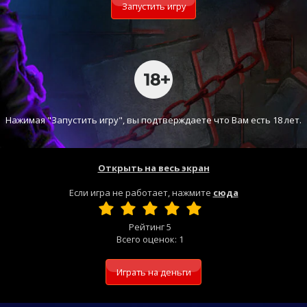
Запустить игру
Нажимая "Запустить игру", вы подтверждаете что Вам есть 18 лет.
Открыть на весь экран
Если игра не работает, нажмите
сюда
Рейтинг
5
Всего оценок:
1
Играть на деньги