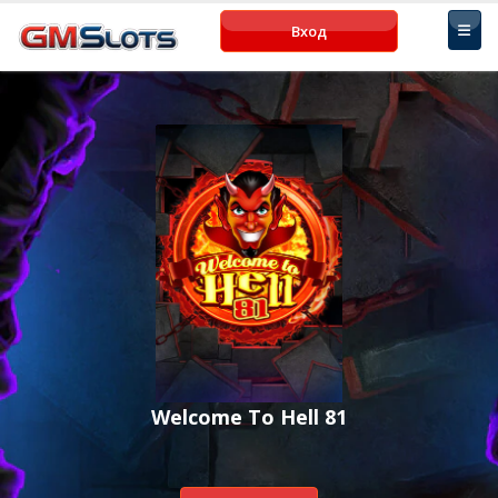
Вход
Welcome To Hell 81