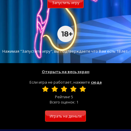
Запустить игру
Нажимая "Запустить игру", вы подтверждаете что Вам есть 18 лет.
Открыть на весь экран
Если игра не работает, нажмите
сюда
Рейтинг
5
Всего оценок:
1
Играть на деньги