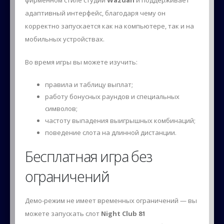
фирменном стиле студии
Wazdan
и поддерживает
адаптивный интерфейс, благодаря чему он
корректно запускается как на компьютере, так и на
мобильных устройствах.
Во время игры вы можете изучить:
правила и таблицу выплат;
работу бонусных раундов и специальных
символов;
частоту выпадения выигрышных комбинаций;
поведение слота на длинной дистанции.
Бесплатная игра без
ограничений
Демо-режим не имеет временных ограничений — вы
можете запускать слот
Night Club 81