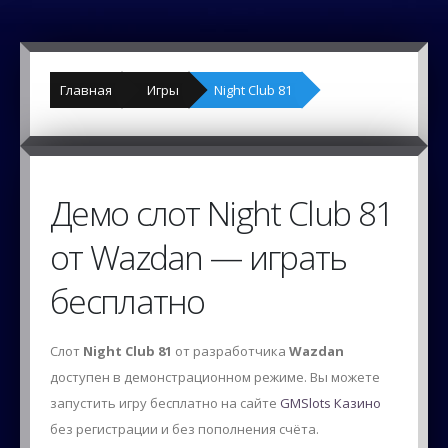
Главная
Игры
Night Club 81
Демо слот Night Club 81
от Wazdan — играть
бесплатно
Слот
Night Club 81
от разработчика
Wazdan
доступен в демонстрационном режиме. Вы можете
запустить игру бесплатно на сайте
GMSlots Казино
без регистрации и без пополнения счёта.