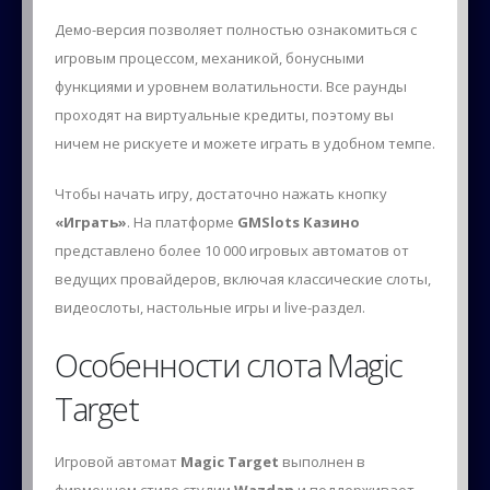
Демо-версия позволяет полностью ознакомиться с
игровым процессом, механикой, бонусными
функциями и уровнем волатильности. Все раунды
проходят на виртуальные кредиты, поэтому вы
ничем не рискуете и можете играть в удобном темпе.
Чтобы начать игру, достаточно нажать кнопку
«Играть»
. На платформе
GMSlots Казино
представлено более 10 000 игровых автоматов от
ведущих провайдеров, включая классические слоты,
видеослоты, настольные игры и live-раздел.
Особенности слота Magic
Target
Игровой автомат
Magic Target
выполнен в