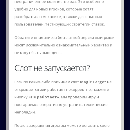
неограниченное количество раз. Это особенно
удобно для новых игроков, которые хотят
разобраться в механике, а также для опытных
пользователей, тестирующих стратегии ставок.
Обратите внимание: в бесплатной версии выигрыши
носят исключительно ознакомительный характер и
не могут быть выведены.
Слот не запускается?
Если по каким-либо причинам слот
Magic Target
не
открывается или работает некорректно, нажмите
кнопку
«Не работает»
. Мы проверим игру и
постараемся оперативно устранить технические
неполадки.
После завершения игры вы можете оставить свою