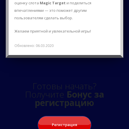
оценку слота
Magic Target
и поделиться
впечатлениями — это поможет другим
пользователям сделать выбор.
Желаем приятной и увлекательной игры!
Обновлено:
06.03.2020
Готовы начать?
Получите
Бонус за
регистрацию
Регистрация