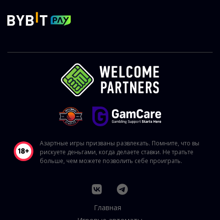
Азартные игры призваны развлекать. Помните, что вы
рискуете деньгами, когда делаете ставки. Не тратьте
больше, чем можете позволить себе проиграть.
Главная