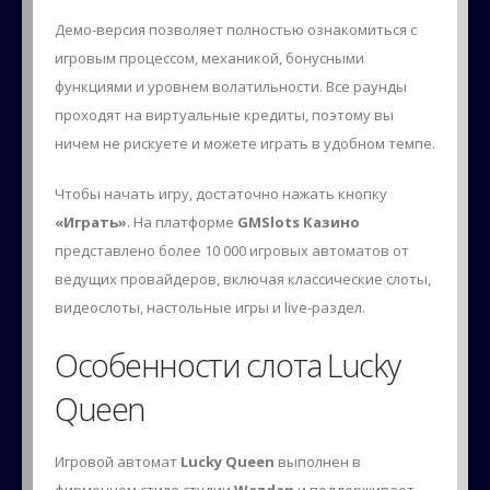
Демо-версия позволяет полностью ознакомиться с
игровым процессом, механикой, бонусными
функциями и уровнем волатильности. Все раунды
проходят на виртуальные кредиты, поэтому вы
ничем не рискуете и можете играть в удобном темпе.
Чтобы начать игру, достаточно нажать кнопку
«Играть»
. На платформе
GMSlots Казино
представлено более 10 000 игровых автоматов от
ведущих провайдеров, включая классические слоты,
видеослоты, настольные игры и live-раздел.
Особенности слота Lucky
Queen
Игровой автомат
Lucky Queen
выполнен в