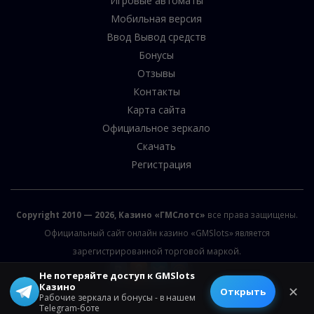
Игровые автоматы
Мобильная версия
Ввод Вывод средств
Бонусы
Отзывы
Контакты
Карта сайта
Официальное зеркало
Скачать
Регистрация
Copyright 2010 — 2026, Казино «ГМСлотс»
все права защищены.
Официальный сайт онлайн казино «GMSlots» является
зарегистрированной торговой маркой.
Не потеряйте доступ к GMSlots
Казино
✕
© 2026 All rights reserved.
Открыть
Рабочие зеркала и бонусы - в нашем
Telegram-боте