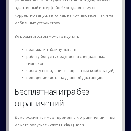
фирменном стиле студии
Wazdan
и поддерживает
адаптивный интерфейс, благодаря чему он
корректно запускается как на компьютере, так и на
мобильных устройствах.
Во время игры вы можете изучить:
правила и таблицу выплат;
работу бонусных раундов и специальных
символов;
частоту выпадения выигрышных комбинаций;
поведение слота на длинной дистанции.
Бесплатная игра без
ограничений
Демо-режим не имеет временных ограничений — вы
можете запускать слот
Lucky Queen