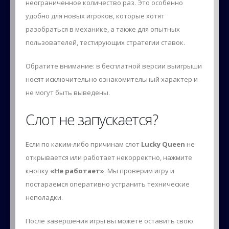
неограниченное количество раз. Это особенно
удобно для новых игроков, которые хотят
разобраться в механике, а также для опытных
пользователей, тестирующих стратегии ставок.
Обратите внимание: в бесплатной версии выигрыши
носят исключительно ознакомительный характер и
не могут быть выведены.
Слот не запускается?
Если по каким-либо причинам слот
Lucky Queen
не
открывается или работает некорректно, нажмите
кнопку
«Не работает»
. Мы проверим игру и
постараемся оперативно устранить технические
неполадки.
После завершения игры вы можете оставить свою