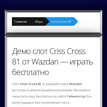
Главная
Игры
Criss Cross 81
Демо слот Criss Cross
81 от Wazdan — играть
бесплатно
Слот
Criss Cross 81
от разработчика
Wazdan
доступен в демонстрационном режиме. Вы можете
запустить игру бесплатно на сайте
Гейминатор
без
регистрации и без пополнения счёта.