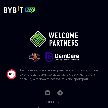
Азартные игры призваны развлекать. Помните, что вы
рискуете деньгами, когда делаете ставки. Не тратьте
больше, чем можете позволить себе проиграть.
Главная