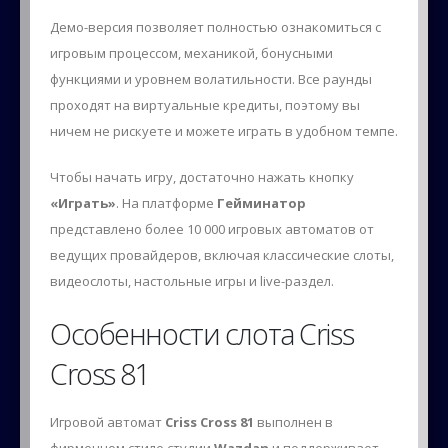
Демо-версия позволяет полностью ознакомиться с
игровым процессом, механикой, бонусными
функциями и уровнем волатильности. Все раунды
проходят на виртуальные кредиты, поэтому вы
ничем не рискуете и можете играть в удобном темпе.
Чтобы начать игру, достаточно нажать кнопку
«Играть»
. На платформе
Гейминатор
представлено более 10 000 игровых автоматов от
ведущих провайдеров, включая классические слоты,
видеослоты, настольные игры и live-раздел.
Особенности слота Criss
Cross 81
Игровой автомат
Criss Cross 81
выполнен в