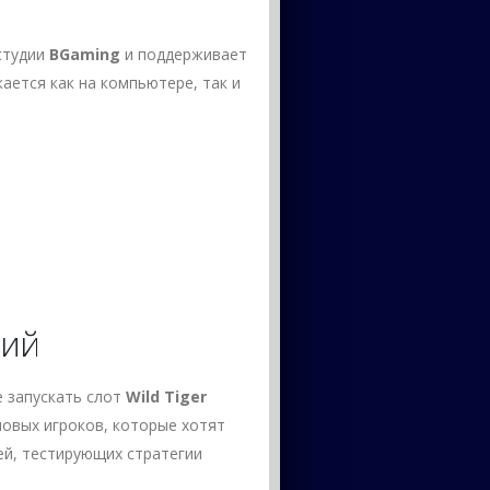
студии
BGaming
и поддерживает
ается как на компьютере, так и
ний
 запускать слот
Wild Tiger
новых игроков, которые хотят
ей, тестирующих стратегии