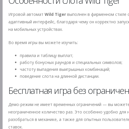
Особенности слота Wild Tiger
Игровой автомат
Wild Tiger
выполнен в фирменном стиле 
адаптивный интерфейс, благодаря чему он корректно запуск
на мобильных устройствах.
Во время игры вы можете изучить:
правила и таблицу выплат;
работу бонусных раундов и специальных символов;
частоту выпадения выигрышных комбинаций;
поведение слота на длинной дистанции.
Бесплатная игра без ограниче
Демо-режим не имеет временных ограничений — вы можете
неограниченное количество раз. Это особенно удобно для 
разобраться в механике, а также для опытных пользовател
ставок.