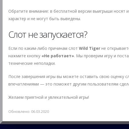
Обратите внимание: в бесплатной версии выигрыши носят 
характер и не могут быть выведены.
Слот не запускается?
Если по каким-либо причинам слот
Wild Tiger
не открываетс
нажмите кнопку
«Не работает»
. Мы проверим игру и пост
технические неполадки.
После завершения игры вы можете оставить свою оценку с
впечатлениями — это поможет другим пользователям сдел
Желаем приятной и увлекательной игры!
Обновлено:
06.03.2020