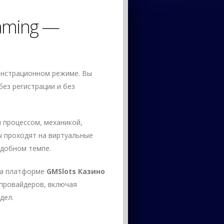
Gaming —
онстрационном режиме. Вы
без регистрации и без
 процессом, механикой,
ы проходят на виртуальные
удобном темпе.
На платформе
GMSlots Казино
 провайдеров, включая
дел.