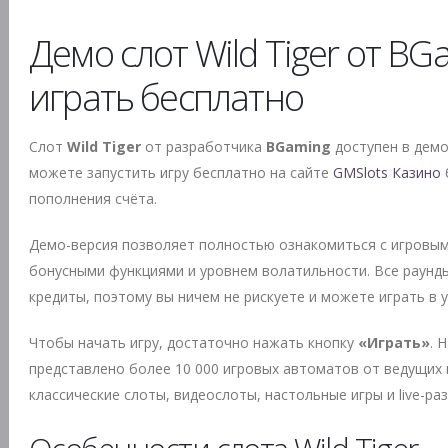
Демо слот Wild Tiger от B
играть бесплатно
Слот
Wild Tiger
от разработчика
BGaming
доступен в дем
можете запустить игру бесплатно на сайте
GMSlots Казино
пополнения счёта.
Демо-версия позволяет полностью ознакомиться с игровым
бонусными функциями и уровнем волатильности. Все раунд
кредиты, поэтому вы ничем не рискуете и можете играть в 
Чтобы начать игру, достаточно нажать кнопку
«Играть»
. 
представлено более 10 000 игровых автоматов от ведущих
классические слоты, видеослоты, настольные игры и live-раз