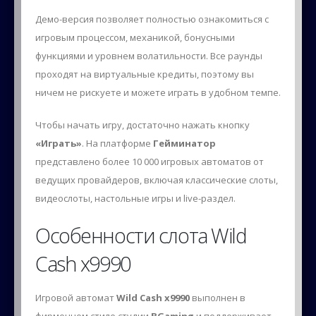
Демо-версия позволяет полностью ознакомиться с
игровым процессом, механикой, бонусными
функциями и уровнем волатильности. Все раунды
проходят на виртуальные кредиты, поэтому вы
ничем не рискуете и можете играть в удобном темпе.
Чтобы начать игру, достаточно нажать кнопку
«Играть»
. На платформе
Гейминатор
представлено более 10 000 игровых автоматов от
ведущих провайдеров, включая классические слоты,
видеослоты, настольные игры и live-раздел.
Особенности слота Wild
Cash x9990
Игровой автомат
Wild Cash x9990
выполнен в