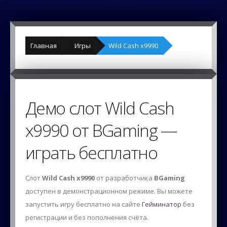
Главная
Игры
Wild Cash x9990
Демо слот Wild Cash
x9990 от BGaming —
играть бесплатно
Слот
Wild Cash x9990
от разработчика
BGaming
доступен в демонстрационном режиме. Вы можете
запустить игру бесплатно на сайте
Гейминатор
без
регистрации и без пополнения счёта.