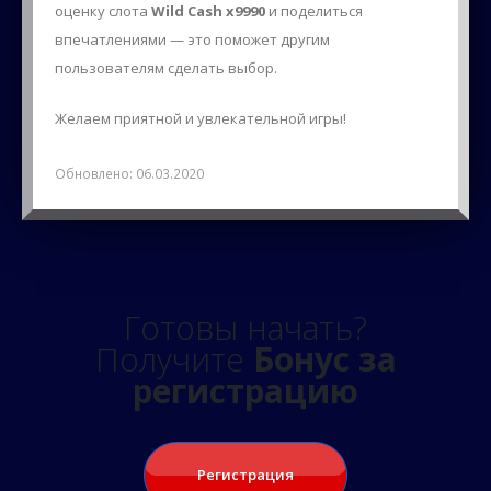
оценку слота
Wild Cash x9990
и поделиться
впечатлениями — это поможет другим
пользователям сделать выбор.
Желаем приятной и увлекательной игры!
Обновлено:
06.03.2020
Готовы начать?
Получите
Бонус за
регистрацию
Регистрация