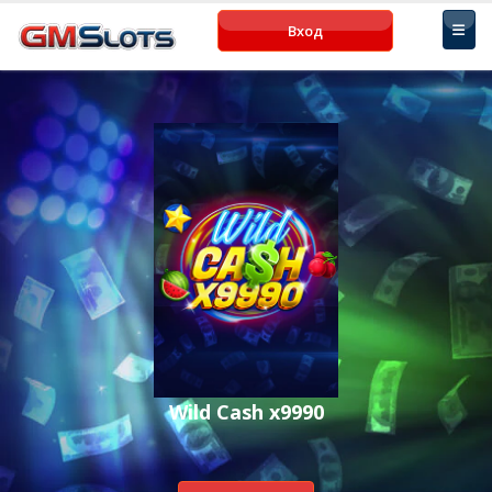
Вход
Wild Cash x9990