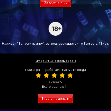
Запустить игру
Нажимая "Запустить игру", вы подтверждаете что Вам есть 18 лет.
Открыть на весь экран
Если игра не работает, нажмите
сюда
Рейтинг
5
Всего оценок:
1
Играть на деньги