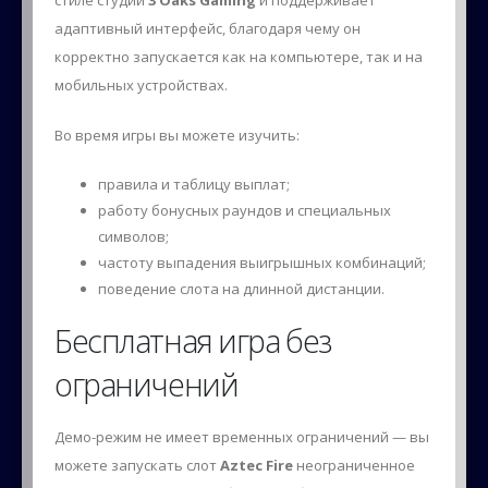
стиле студии
3 Oaks Gaming
и поддерживает
адаптивный интерфейс, благодаря чему он
корректно запускается как на компьютере, так и на
мобильных устройствах.
Во время игры вы можете изучить:
правила и таблицу выплат;
работу бонусных раундов и специальных
символов;
частоту выпадения выигрышных комбинаций;
поведение слота на длинной дистанции.
Бесплатная игра без
ограничений
Демо-режим не имеет временных ограничений — вы
можете запускать слот
Aztec Fire
неограниченное