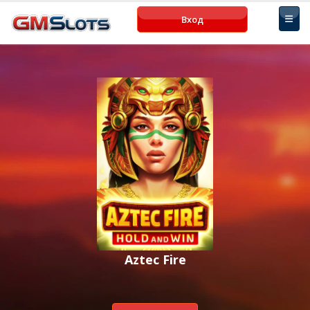
Вход
Aztec Fire