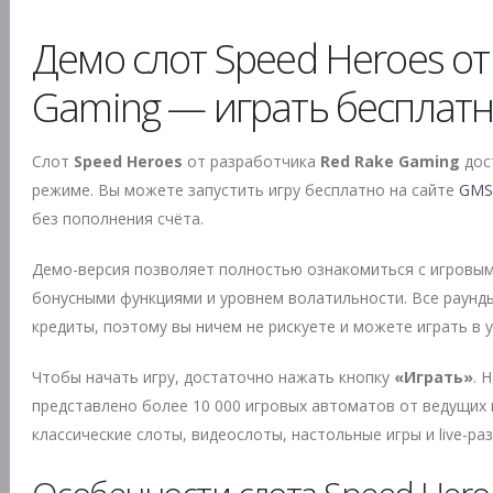
Демо слот Speed Heroes от
Gaming — играть бесплат
Слот
Speed Heroes
от разработчика
Red Rake Gaming
дос
режиме. Вы можете запустить игру бесплатно на сайте
GMSl
без пополнения счёта.
Демо-версия позволяет полностью ознакомиться с игровым
бонусными функциями и уровнем волатильности. Все раунд
кредиты, поэтому вы ничем не рискуете и можете играть в 
Чтобы начать игру, достаточно нажать кнопку
«Играть»
. 
представлено более 10 000 игровых автоматов от ведущих
классические слоты, видеослоты, настольные игры и live-раз