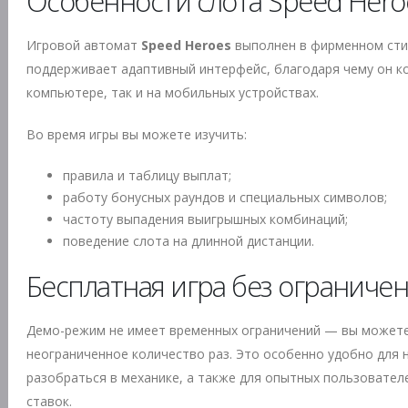
Особенности слота Speed Hero
Игровой автомат
Speed Heroes
выполнен в фирменном сти
поддерживает адаптивный интерфейс, благодаря чему он ко
компьютере, так и на мобильных устройствах.
Во время игры вы можете изучить:
правила и таблицу выплат;
работу бонусных раундов и специальных символов;
частоту выпадения выигрышных комбинаций;
поведение слота на длинной дистанции.
Бесплатная игра без ограниче
Демо-режим не имеет временных ограничений — вы можете
неограниченное количество раз. Это особенно удобно для 
разобраться в механике, а также для опытных пользовател
ставок.