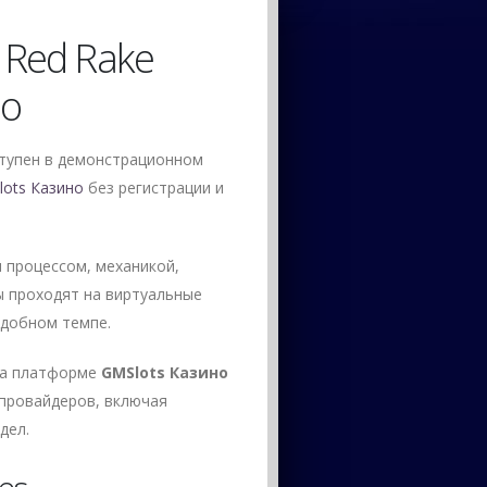
 Red Rake
но
тупен в демонстрационном
ots Казино
без регистрации и
 процессом, механикой,
ы проходят на виртуальные
удобном темпе.
На платформе
GMSlots Казино
 провайдеров, включая
дел.