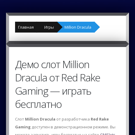
Главная
Игры
Million Dracula
Демо слот Million
Dracula от Red Rake
Gaming — играть
бесплатно
Слот
Million Dracula
от разработчика
Red Rake
Gaming
доступен в демонстрационном режиме. Вы
можете запустить игру бесплатно на сайте
GMSlots