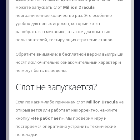
можете запускать слот
Million Dracula
неограниченное количество раз. Это особенно
удобно для новых игроков, которые хотят
разобраться в механике, а также для опытных
пользователей, тестирующих стратегии ставок.
Обратите внимание: в бесплатной версии выигрыши
носят исключительно ознакомительный характер и
не могут быть выведены.
Слот не запускается?
Если по каким-либо причинам слот
Million Dracula
не
открывается или работает некорректно, нажмите
кнопку
«Не работает»
. Мы проверим игру и
постараемся оперативно устранить технические
неполадки.