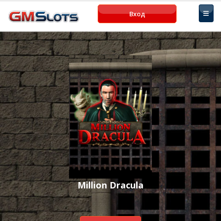
Вход
Million Dracula