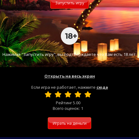
Запустить игру
Нажимая "Запустить игру", вы подтверждаете что Вам есть 18 лет.
Открыть на весь экран
Если игра не работает, нажмите
сюда
Рейтинг
5.00
Всего оценок:
1
Играть на деньги