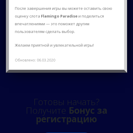
После завершения игры вы можете оставить свою
оценку слота
Flamingo Paradise
и поделиться
впечатлениями — это поможет другим
пользователям сделать выбор.
Желаем приятной и увлекательной игры!
Обновлено:
06.03.2020
Готовы начать?
Получите
Бонус за
регистрацию