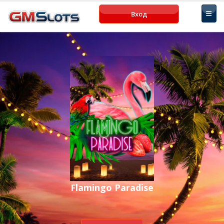
Вход
Flamingo Paradise