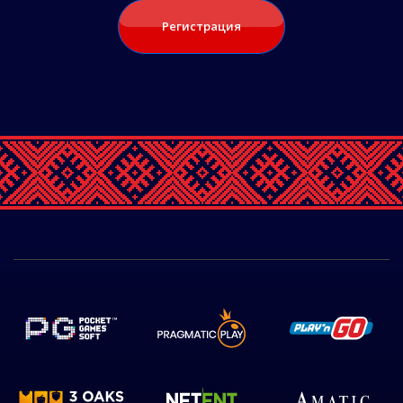
Регистрация