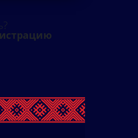
ь?
гистрацию