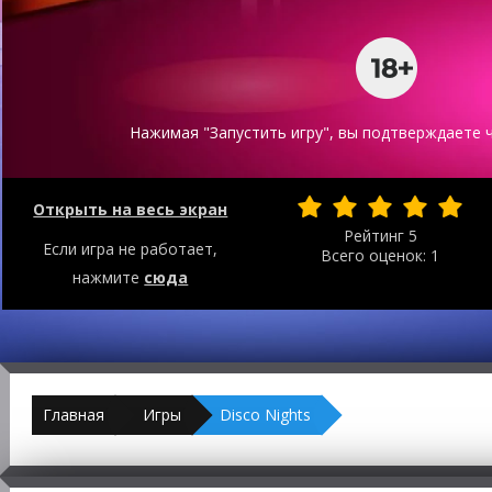
Нажимая "Запустить игру", вы подтверждаете ч
Открыть на весь экран
Рейтинг
5
Если игра не работает,
Всего оценок:
1
нажмите
сюда
Главная
Игры
Disco Nights