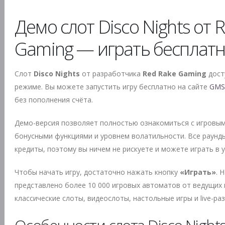
Демо слот Disco Nights от 
Gaming — играть бесплат
Слот
Disco Nights
от разработчика
Red Rake Gaming
дост
режиме. Вы можете запустить игру бесплатно на сайте
GMSl
без пополнения счёта.
Демо-версия позволяет полностью ознакомиться с игровым
бонусными функциями и уровнем волатильности. Все раунд
кредиты, поэтому вы ничем не рискуете и можете играть в 
Чтобы начать игру, достаточно нажать кнопку
«Играть»
. 
представлено более 10 000 игровых автоматов от ведущих
классические слоты, видеослоты, настольные игры и live-раз