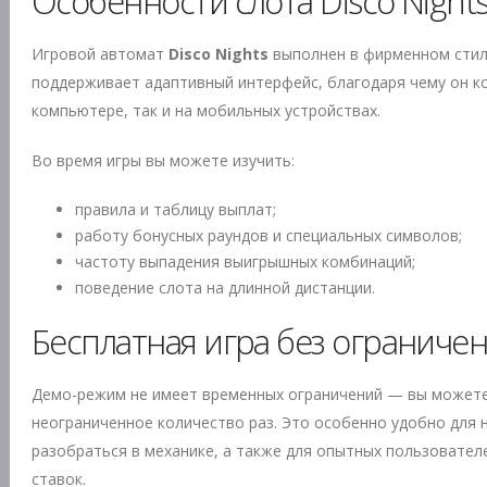
Особенности слота Disco Night
Игровой автомат
Disco Nights
выполнен в фирменном стил
поддерживает адаптивный интерфейс, благодаря чему он ко
компьютере, так и на мобильных устройствах.
Во время игры вы можете изучить:
правила и таблицу выплат;
работу бонусных раундов и специальных символов;
частоту выпадения выигрышных комбинаций;
поведение слота на длинной дистанции.
Бесплатная игра без ограниче
Демо-режим не имеет временных ограничений — вы можете
неограниченное количество раз. Это особенно удобно для 
разобраться в механике, а также для опытных пользовател
ставок.