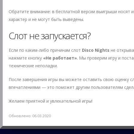
Обратите внимание: в бесплатной версии выигрыши носят 
характер и не могут быть выведены.
Слот не запускается?
Если по каким-либо причинам слот
Disco Nights
не открыва
нажмите кнопку
«Не работает»
. Мы проверим игру и пост
технические неполадки.
После завершения игры вы можете оставить свою оценку с
впечатлениями — это поможет другим пользователям сдел
Желаем приятной и увлекательной игры!
Обновлено:
06.03.2020