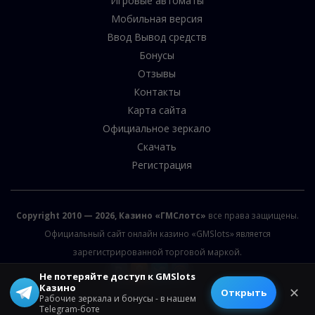
Игровые автоматы
Мобильная версия
Ввод Вывод средств
Бонусы
Отзывы
Контакты
Карта сайта
Официальное зеркало
Скачать
Регистрация
Copyright 2010 — 2026, Казино «ГМСлотс»
все права защищены.
Официальный сайт онлайн казино «GMSlots» является
зарегистрированной торговой маркой.
Не потеряйте доступ к GMSlots
Казино
✕
© 2026 All rights reserved.
Открыть
Рабочие зеркала и бонусы - в нашем
Telegram-боте