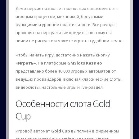
Демо-версия позволяет полностью ознакомиться с
игровым процессом, механикой, бонусными
функциями и уровнем волатильности. Все раунды
проходят на виртуальные кредиты, поэтому вы
ничем не рискуете и можете играть в удобном темпе.
Чтобы начать игру, достаточно нажать кнопку
«Играть»
. На платформе
GMSlots Казино
представлено более 10 000 игровых автоматов от
ведущих провайдеров, включая классические слоты,
видеослоты, настольные игры и live-раздел.
Особенности слота Gold
Cup
Игровой автомат
Gold Cup
выполнен в фирменном