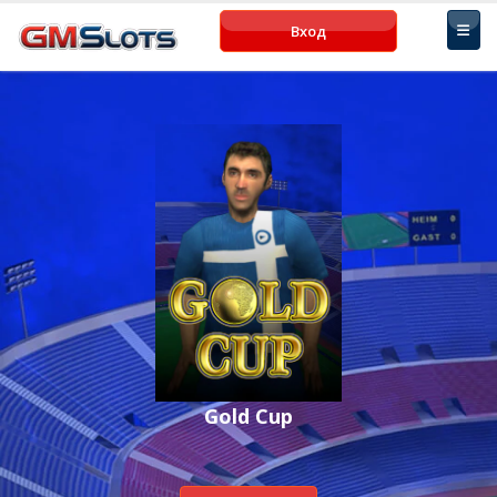
Вход
Gold Cup