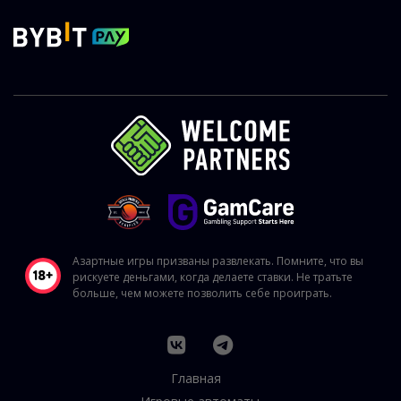
Азартные игры призваны развлекать. Помните, что вы
рискуете деньгами, когда делаете ставки. Не тратьте
больше, чем можете позволить себе проиграть.
Главная