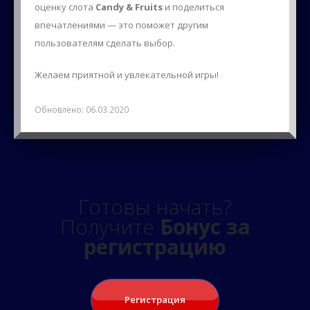
оценку слота
Candy & Fruits
и поделиться
впечатлениями — это поможет другим
пользователям сделать выбор.
Желаем приятной и увлекательной игры!
Обновлено:
06.03.2020
Готовы начать?
Получите
Бонус за
регистрацию
Регистрация