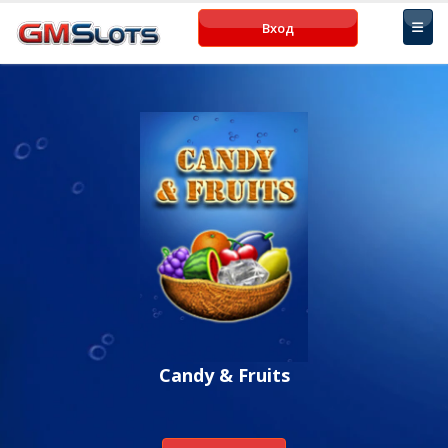
Вход
Candy & Fruits