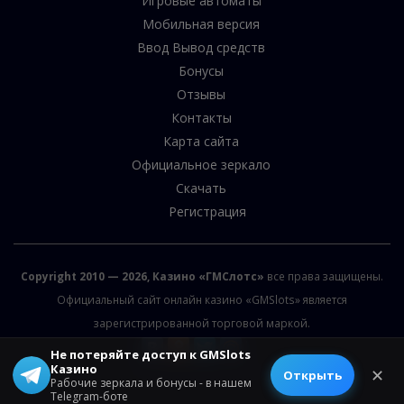
Игровые автоматы
Мобильная версия
Ввод Вывод средств
Бонусы
Отзывы
Контакты
Карта сайта
Официальное зеркало
Скачать
Регистрация
Copyright 2010 — 2026, Казино «ГМСлотс»
все права защищены.
Официальный сайт онлайн казино «GMSlots» является
зарегистрированной торговой маркой.
Не потеряйте доступ к GMSlots
Казино
✕
© 2026 All rights reserved.
Открыть
Рабочие зеркала и бонусы - в нашем
Telegram-боте