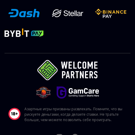
Азартные игры призваны развлекать. Помните, что вы
рискуете деньгами, когда делаете ставки. Не тратьте
больше, чем можете позволить себе проиграть.