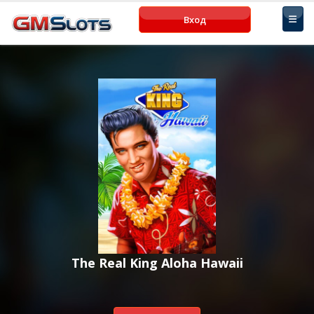
Вход
The Real King Aloha Hawaii