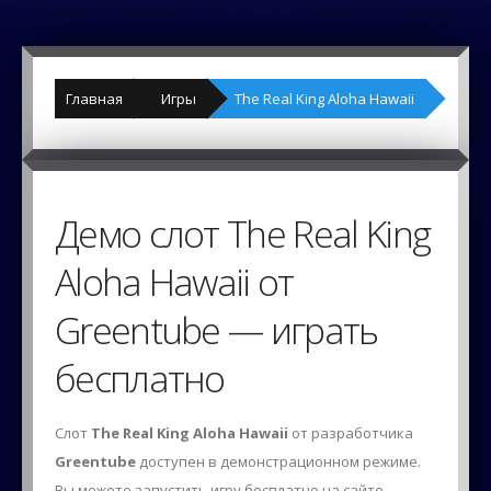
Главная
Игры
The Real King Aloha Hawaii
Демо слот The Real King
Aloha Hawaii от
Greentube — играть
бесплатно
Слот
The Real King Aloha Hawaii
от разработчика
Greentube
доступен в демонстрационном режиме.
Вы можете запустить игру бесплатно на сайте