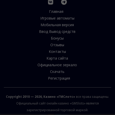
Главная
Игровые автоматы
Мобильная версия
Ввод Вывод средств
Бонусы
Отзывы
Контакты
Карта сайта
Официальное зеркало
Скачать
Регистрация
Copyright 2010 — 2026, Казино «ГМСлотс»
все права защищены.
Официальный сайт онлайн казино «GMSlots» является
зарегистрированной торговой маркой.