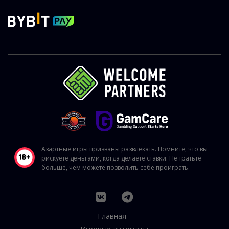
Азартные игры призваны развлекать. Помните, что вы
рискуете деньгами, когда делаете ставки. Не тратьте
больше, чем можете позволить себе проиграть.
Главная