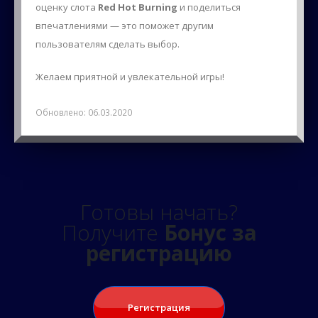
оценку слота
Red Hot Burning
и поделиться
впечатлениями — это поможет другим
пользователям сделать выбор.
Желаем приятной и увлекательной игры!
Обновлено:
06.03.2020
Готовы начать?
Получите
Бонус за
регистрацию
Регистрация