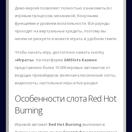
Демо-версия позволяет полностью ознакомиться с
игровым процессом, механикой, бонусными
функциями и уровнем волатильности. Все раунды
проходят на виртуальные кредиты, поэтому вы
ничем не рискуете и можете играть в удобном темпе.
Чтобы начать игру, достаточно нажать кнопку
«Играть»
. На платформе
GMSlots Казино
представлено более 10 000 игровых автоматов от
ведущих провайдеров, включая классические слоты,
видеослоты, настольные игры и live-раздел.
Особенности слота Red Hot
Burning
Игровой автомат
Red Hot Burning
выполнен в