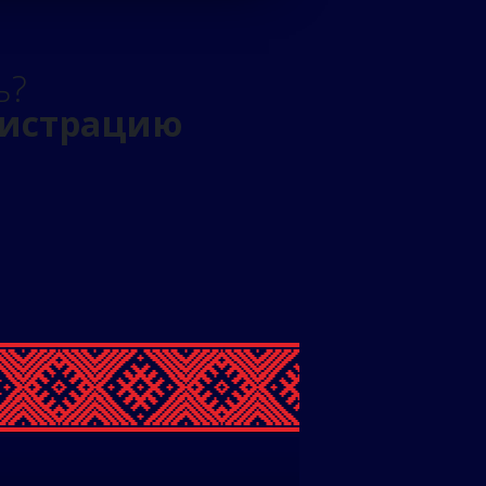
ь?
гистрацию