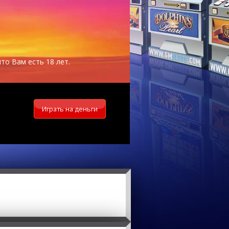
то Вам есть 18 лет.
Играть на деньги