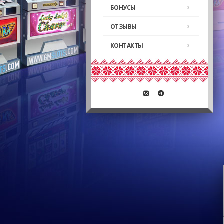
БОНУСЫ
ОТЗЫВЫ
КОНТАКТЫ