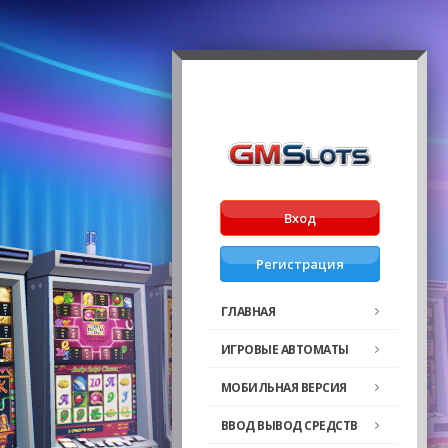
Вход
Регистрация
ГЛАВНАЯ
ИГРОВЫЕ АВТОМАТЫ
МОБИЛЬНАЯ ВЕРСИЯ
ВВОД ВЫВОД СРЕДСТВ