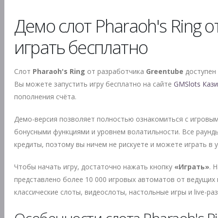
Демо слот Pharaoh's Ring 
играть бесплатно
Слот
Pharaoh's Ring
от разработчика
Greentube
доступен
Вы можете запустить игру бесплатно на сайте
GMSlots Каз
пополнения счёта.
Демо-версия позволяет полностью ознакомиться с игровым
бонусными функциями и уровнем волатильности. Все раунд
кредиты, поэтому вы ничем не рискуете и можете играть в 
Чтобы начать игру, достаточно нажать кнопку
«Играть»
. 
представлено более 10 000 игровых автоматов от ведущих
классические слоты, видеослоты, настольные игры и live-раз