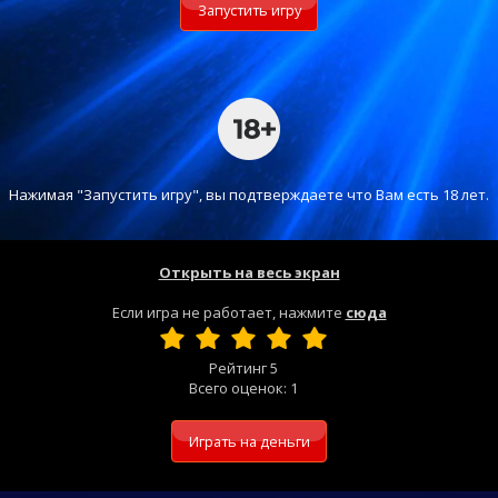
Запустить игру
Нажимая "Запустить игру", вы подтверждаете что Вам есть 18 лет.
Открыть на весь экран
Если игра не работает, нажмите
сюда
Рейтинг
5
Всего оценок:
1
Играть на деньги