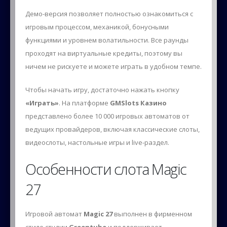
Демо-версия позволяет полностью ознакомиться с
игровым процессом, механикой, бонусными
функциями и уровнем волатильности. Все раунды
проходят на виртуальные кредиты, поэтому вы
ничем не рискуете и можете играть в удобном темпе.
Чтобы начать игру, достаточно нажать кнопку
«Играть»
. На платформе
GMSlots Казино
представлено более 10 000 игровых автоматов от
ведущих провайдеров, включая классические слоты,
видеослоты, настольные игры и live-раздел.
Особенности слота Magic
27
Игровой автомат
Magic 27
выполнен в фирменном