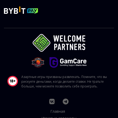
Азартные игры призваны развлекать. Помните, что вы
рискуете деньгами, когда делаете ставки. Не тратьте
больше, чем можете позволить себе проиграть.
Главная