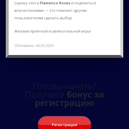
оценку слота
Flamenco Roses
и поделиться
впечатлениями — это поможет другим
пользователям сделать выбор.
Желаем приятной и увлекательной игры!
Обновлено:
06.03.2020
Готовы начать?
Получите
Бонус за
регистрацию
Регистрация