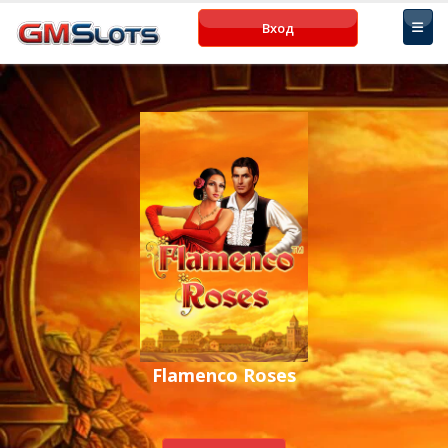
Вход
Flamenco Roses