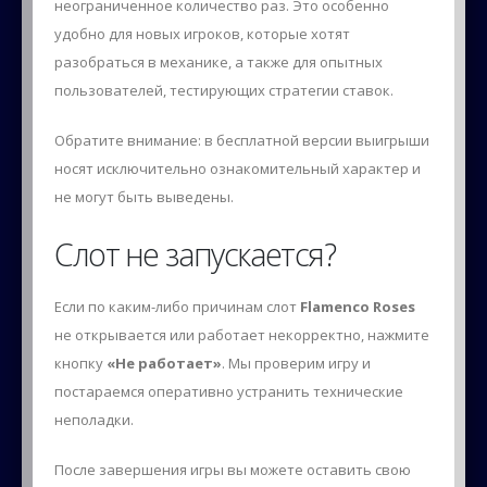
неограниченное количество раз. Это особенно
удобно для новых игроков, которые хотят
разобраться в механике, а также для опытных
пользователей, тестирующих стратегии ставок.
Обратите внимание: в бесплатной версии выигрыши
носят исключительно ознакомительный характер и
не могут быть выведены.
Слот не запускается?
Если по каким-либо причинам слот
Flamenco Roses
не открывается или работает некорректно, нажмите
кнопку
«Не работает»
. Мы проверим игру и
постараемся оперативно устранить технические
неполадки.
После завершения игры вы можете оставить свою