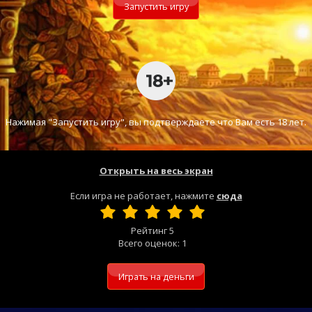
Запустить игру
Нажимая "Запустить игру", вы подтверждаете что Вам есть 18 лет.
Открыть на весь экран
Если игра не работает, нажмите
сюда
Рейтинг
5
Всего оценок:
1
Играть на деньги