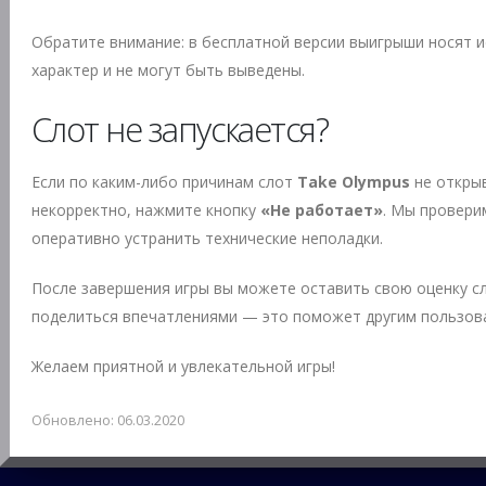
Обратите внимание: в бесплатной версии выигрыши носят 
характер и не могут быть выведены.
Слот не запускается?
Если по каким-либо причинам слот
Take Olympus
не откры
некорректно, нажмите кнопку
«Не работает»
. Мы провери
оперативно устранить технические неполадки.
После завершения игры вы можете оставить свою оценку с
поделиться впечатлениями — это поможет другим пользов
Желаем приятной и увлекательной игры!
Обновлено:
06.03.2020