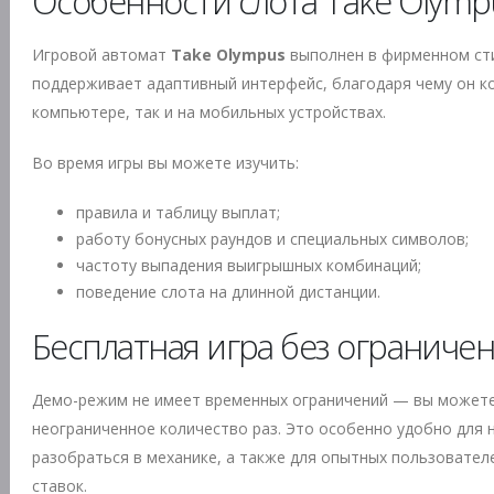
Особенности слота Take Olymp
Игровой автомат
Take Olympus
выполнен в фирменном ст
поддерживает адаптивный интерфейс, благодаря чему он ко
компьютере, так и на мобильных устройствах.
Во время игры вы можете изучить:
правила и таблицу выплат;
работу бонусных раундов и специальных символов;
частоту выпадения выигрышных комбинаций;
поведение слота на длинной дистанции.
Бесплатная игра без ограниче
Демо-режим не имеет временных ограничений — вы можете
неограниченное количество раз. Это особенно удобно для 
разобраться в механике, а также для опытных пользовател
ставок.