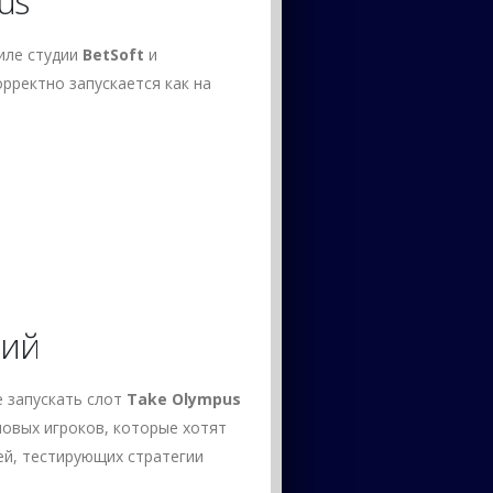
us
иле студии
BetSoft
и
рректно запускается как на
ний
 запускать слот
Take Olympus
новых игроков, которые хотят
ей, тестирующих стратегии