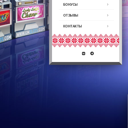
БОНУСЫ
ОТЗЫВЫ
КОНТАКТЫ