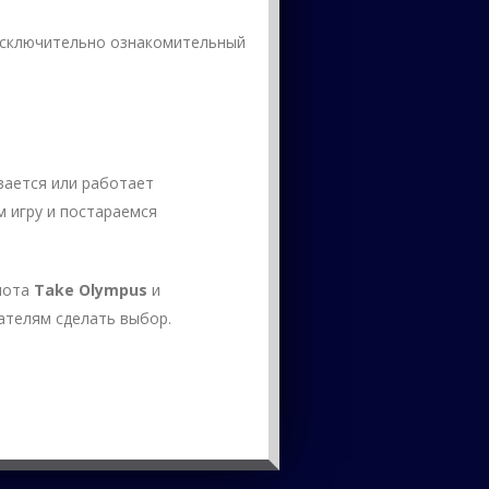
исключительно ознакомительный
вается или работает
м игру и постараемся
лота
Take Olympus
и
ателям сделать выбор.