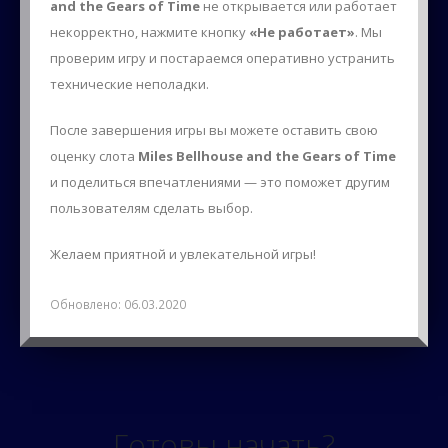
and the Gears of Time
не открывается или работает
некорректно, нажмите кнопку
«Не работает»
. Мы
проверим игру и постараемся оперативно устранить
технические неполадки.
После завершения игры вы можете оставить свою
оценку слота
Miles Bellhouse and the Gears of Time
и поделиться впечатлениями — это поможет другим
пользователям сделать выбор.
Желаем приятной и увлекательной игры!
Обновлено:
06.03.2020
Готовы начать?