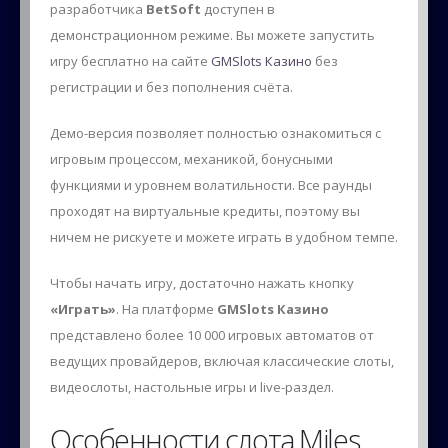
разработчика
BetSoft
доступен в
демонстрационном режиме. Вы можете запустить
игру бесплатно на сайте
GMSlots Казино
без
регистрации и без пополнения счёта.
Демо-версия позволяет полностью ознакомиться с
игровым процессом, механикой, бонусными
функциями и уровнем волатильности. Все раунды
проходят на виртуальные кредиты, поэтому вы
ничем не рискуете и можете играть в удобном темпе.
Чтобы начать игру, достаточно нажать кнопку
«Играть»
. На платформе
GMSlots Казино
представлено более 10 000 игровых автоматов от
ведущих провайдеров, включая классические слоты,
видеослоты, настольные игры и live-раздел.
Особенности слота Miles