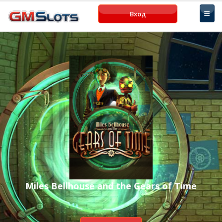
Вход
Miles Bellhouse and the Gears of Time