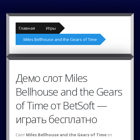
Главная
Игры
Miles Bellhouse and the Gears of Time
Демо слот Miles
Bellhouse and the Gears
of Time от BetSoft —
играть бесплатно
Слот
Miles Bellhouse and the Gears of Time
от