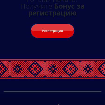
Получите
Бонус за
регистрацию
Регистрация