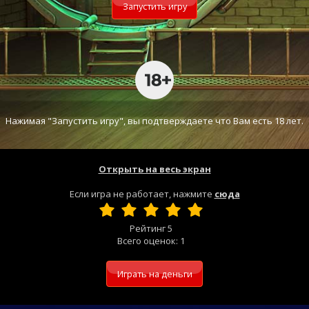
Запустить игру
Нажимая "Запустить игру", вы подтверждаете что Вам есть 18 лет.
Открыть на весь экран
Если игра не работает, нажмите
сюда
Рейтинг
5
Всего оценок:
1
Играть на деньги