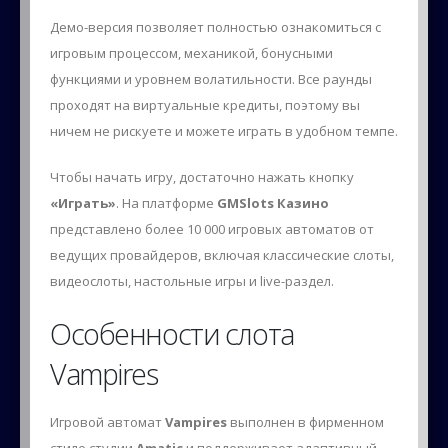
Демо-версия позволяет полностью ознакомиться с
игровым процессом, механикой, бонусными
функциями и уровнем волатильности. Все раунды
проходят на виртуальные кредиты, поэтому вы
ничем не рискуете и можете играть в удобном темпе.
Чтобы начать игру, достаточно нажать кнопку
«Играть»
. На платформе
GMSlots Казино
представлено более 10 000 игровых автоматов от
ведущих провайдеров, включая классические слоты,
видеослоты, настольные игры и live-раздел.
Особенности слота
Vampires
Игровой автомат
Vampires
выполнен в фирменном