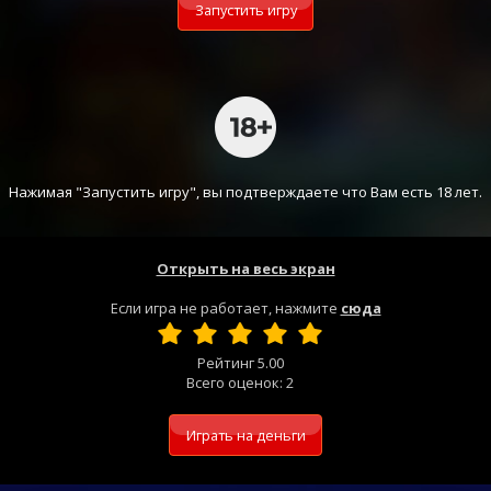
Запустить игру
Нажимая "Запустить игру", вы подтверждаете что Вам есть 18 лет.
Открыть на весь экран
Если игра не работает, нажмите
сюда
Рейтинг
5.00
Всего оценок:
2
Играть на деньги