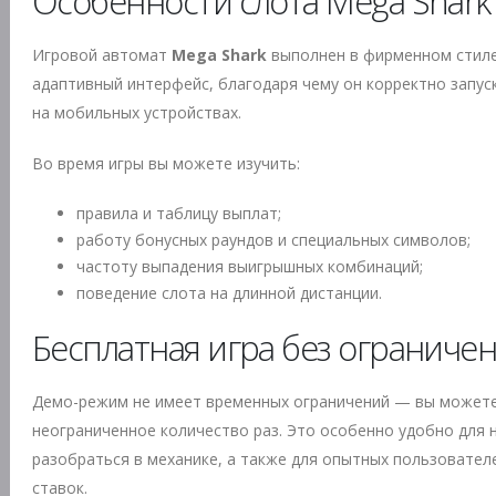
Особенности слота Mega Shark
Игровой автомат
Mega Shark
выполнен в фирменном стил
адаптивный интерфейс, благодаря чему он корректно запуск
на мобильных устройствах.
Во время игры вы можете изучить:
правила и таблицу выплат;
работу бонусных раундов и специальных символов;
частоту выпадения выигрышных комбинаций;
поведение слота на длинной дистанции.
Бесплатная игра без ограниче
Демо-режим не имеет временных ограничений — вы можете
неограниченное количество раз. Это особенно удобно для 
разобраться в механике, а также для опытных пользовател
ставок.