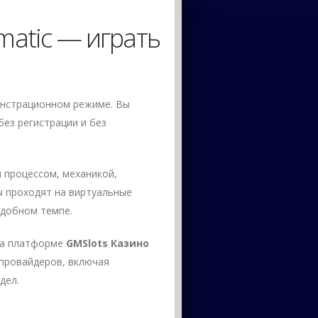
matic — играть
онстрационном режиме. Вы
без регистрации и без
 процессом, механикой,
ы проходят на виртуальные
удобном темпе.
На платформе
GMSlots Казино
 провайдеров, включая
дел.