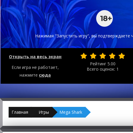
Нажимая "Запустить игру", вы подтверждаете ч
Открыть на весь экран
Рейтинг
5.00
Если игра не работает,
Всего оценок:
1
нажмите
сюда
Главная
Игры
Mega Shark