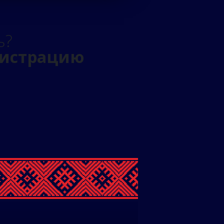
ь?
гистрацию