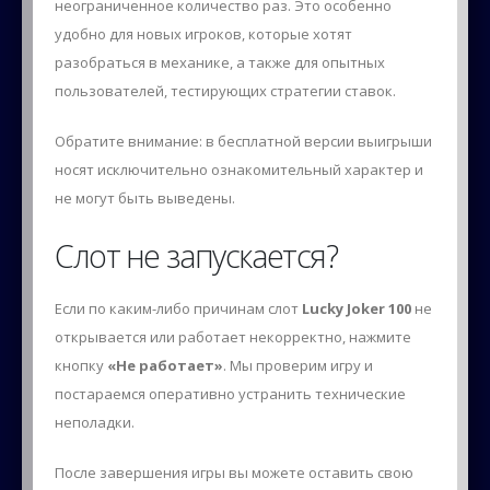
неограниченное количество раз. Это особенно
удобно для новых игроков, которые хотят
разобраться в механике, а также для опытных
пользователей, тестирующих стратегии ставок.
Обратите внимание: в бесплатной версии выигрыши
носят исключительно ознакомительный характер и
не могут быть выведены.
Слот не запускается?
Если по каким-либо причинам слот
Lucky Joker 100
не
открывается или работает некорректно, нажмите
кнопку
«Не работает»
. Мы проверим игру и
постараемся оперативно устранить технические
неполадки.
После завершения игры вы можете оставить свою