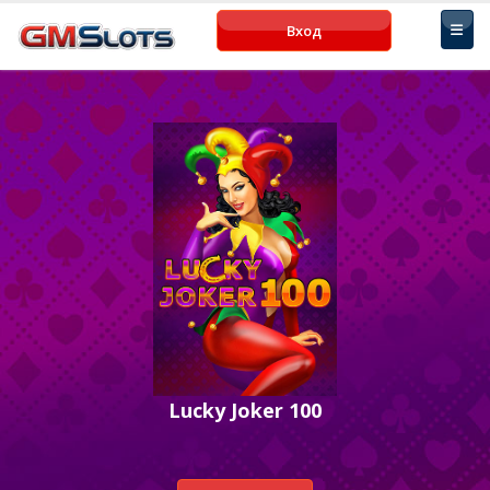
Вход
Lucky Joker 100