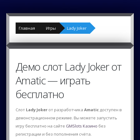
Главная
Игры
Lady Joker
Демо слот Lady Joker от
Amatic — играть
бесплатно
Слот
Lady Joker
от разработчика
Amatic
доступен в
демонстрационном режиме. Вы можете запустить
игру бесплатно на сайте
GMSlots Казино
без
регистрации и без пополнения счёта.