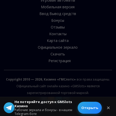
Игровые автоматы
Мобильная версия
Ввод Вывод средств
Бонусы
Отзывы
Контакты
Карта сайта
Официальное зеркало
Скачать
Регистрация
Copyright 2010 — 2026, Казино «ГМСлотс»
все права защищены.
Официальный сайт онлайн казино «GMSlots» является
зарегистрированной торговой маркой.
Не потеряйте доступ к GMSlots
Казино
✕
© 2026 All rights reserved.
Открыть
Рабочие зеркала и бонусы - в нашем
Telegram-боте