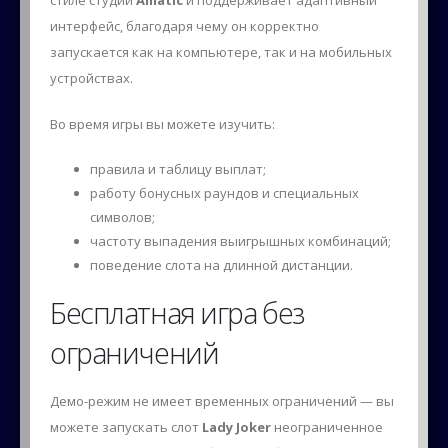
стиле студии
Amatic
и поддерживает адаптивный
интерфейс, благодаря чему он корректно
запускается как на компьютере, так и на мобильных
устройствах.
Во время игры вы можете изучить:
правила и таблицу выплат;
работу бонусных раундов и специальных
символов;
частоту выпадения выигрышных комбинаций;
поведение слота на длинной дистанции.
Бесплатная игра без
ограничений
Демо-режим не имеет временных ограничений — вы
можете запускать слот
Lady Joker
неограниченное