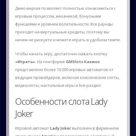
Демо-версия позволяет полностью ознакомиться с
игровым процессом, механикой, бонусными
функциями и уровнем волатильности. Все раунды
проходят на виртуальные кредиты, поэтому вы
ничем не рискуете и можете играть в удобном темпе.
Чтобы начать игру, достаточно нажать кнопку
«Играть»
. На платформе
GMSlots Казино
представлено более 10 000 игровых автоматов от
ведущих провайдеров, включая классические слоты,
видеослоты, настольные игры и live-раздел.
Особенности слота Lady
Joker
Игровой автомат
Lady Joker
выполнен в фирменном