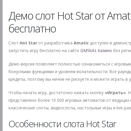
Демо слот Hot Star от Amat
бесплатно
Слот
Hot Star
от разработчика
Amatic
доступен в демонст
запустить игру бесплатно на сайте
GMSlots Казино
без реги
Демо-версия позволяет полностью ознакомиться с игровым
бонусными функциями и уровнем волатильности. Все раунд
кредиты, поэтому вы ничем не рискуете и можете играть в 
Чтобы начать игру, достаточно нажать кнопку
«Играть»
. 
представлено более 10 000 игровых автоматов от ведущих
классические слоты, видеослоты, настольные игры и live-раз
Особенности слота Hot Star