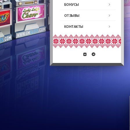
БОНУСЫ
ОТЗЫВЫ
КОНТАКТЫ