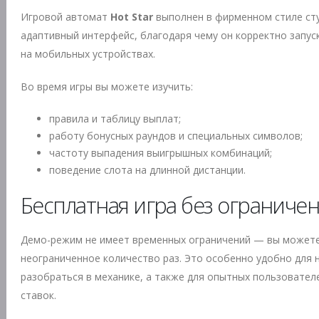
Игровой автомат
Hot Star
выполнен в фирменном стиле ст
адаптивный интерфейс, благодаря чему он корректно запуск
на мобильных устройствах.
Во время игры вы можете изучить:
правила и таблицу выплат;
работу бонусных раундов и специальных символов;
частоту выпадения выигрышных комбинаций;
поведение слота на длинной дистанции.
Бесплатная игра без ограниче
Демо-режим не имеет временных ограничений — вы можете
неограниченное количество раз. Это особенно удобно для 
разобраться в механике, а также для опытных пользовател
ставок.