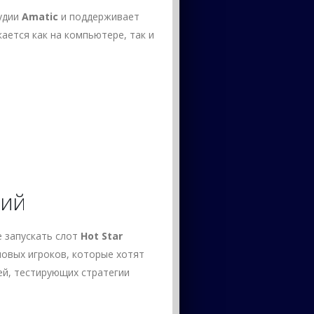
удии
Amatic
и поддерживает
ается как на компьютере, так и
ний
 запускать слот
Hot Star
новых игроков, которые хотят
ей, тестирующих стратегии