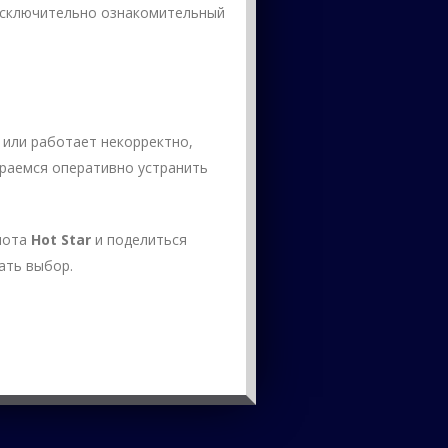
исключительно ознакомительный
 или работает некорректно,
араемся оперативно устранить
лота
Hot Star
и поделиться
ать выбор.