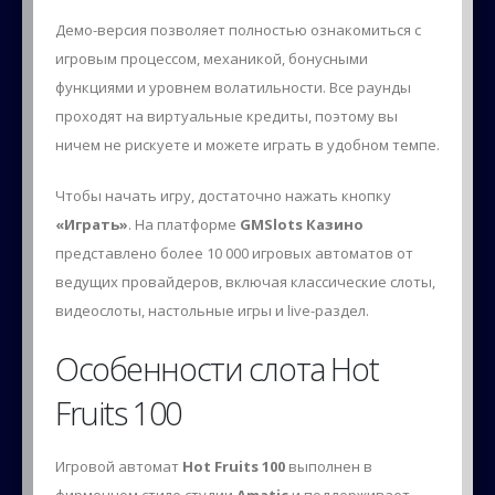
Демо-версия позволяет полностью ознакомиться с
игровым процессом, механикой, бонусными
функциями и уровнем волатильности. Все раунды
проходят на виртуальные кредиты, поэтому вы
ничем не рискуете и можете играть в удобном темпе.
Чтобы начать игру, достаточно нажать кнопку
«Играть»
. На платформе
GMSlots Казино
представлено более 10 000 игровых автоматов от
ведущих провайдеров, включая классические слоты,
видеослоты, настольные игры и live-раздел.
Особенности слота Hot
Fruits 100
Игровой автомат
Hot Fruits 100
выполнен в