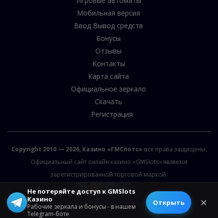
Игровые автоматы
Мобильная версия
Ввод Вывод средств
Бонусы
Отзывы
Контакты
Карта сайта
Официальное зеркало
Скачать
Регистрация
Copyright 2010 — 2026, Казино «ГМСлотс»
все права защищены.
Официальный сайт онлайн казино «GMSlots» является
зарегистрированной торговой маркой.
Не потеряйте доступ к GMSlots
Казино
✕
© 2026 All rights reserved.
Открыть
Рабочие зеркала и бонусы - в нашем
Telegram-боте