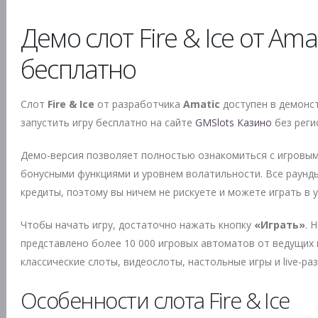
Демо слот Fire & Ice от Ama
бесплатно
Слот
Fire & Ice
от разработчика
Amatic
доступен в демонс
запустить игру бесплатно на сайте
GMSlots Казино
без реги
Демо-версия позволяет полностью ознакомиться с игровым
бонусными функциями и уровнем волатильности. Все раунд
кредиты, поэтому вы ничем не рискуете и можете играть в 
Чтобы начать игру, достаточно нажать кнопку
«Играть»
. 
представлено более 10 000 игровых автоматов от ведущих
классические слоты, видеослоты, настольные игры и live-раз
Особенности слота Fire & Ice