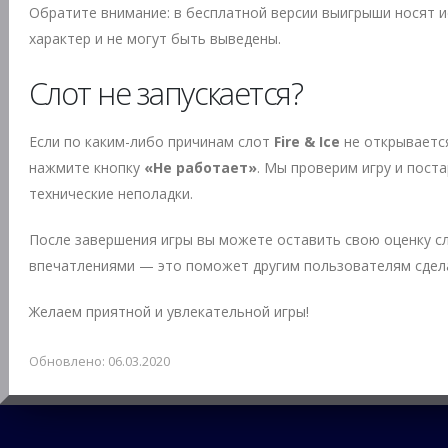
Обратите внимание: в бесплатной версии выигрыши носят 
характер и не могут быть выведены.
Слот не запускается?
Если по каким-либо причинам слот
Fire & Ice
не открывается
нажмите кнопку
«Не работает»
. Мы проверим игру и пост
технические неполадки.
После завершения игры вы можете оставить свою оценку с
впечатлениями — это поможет другим пользователям сдел
Желаем приятной и увлекательной игры!
Обновлено:
06.03.2020