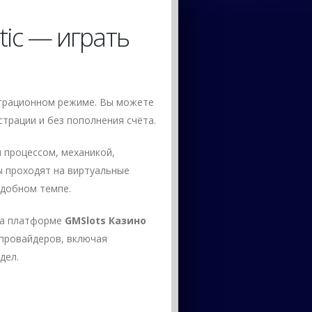
tic — играть
трационном режиме. Вы можете
страции и без пополнения счёта.
 процессом, механикой,
ы проходят на виртуальные
удобном темпе.
На платформе
GMSlots Казино
 провайдеров, включая
дел.