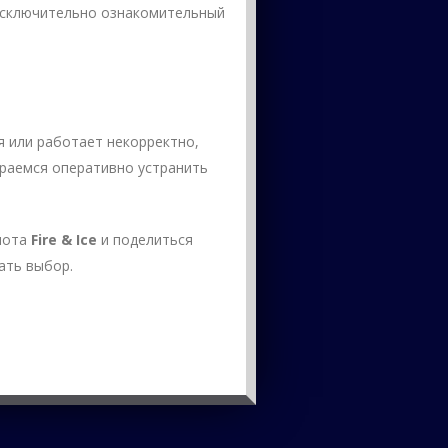
исключительно ознакомительный
 или работает некорректно,
араемся оперативно устранить
лота
Fire & Ice
и поделиться
ать выбор.