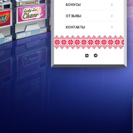
БОНУСЫ
ОТЗЫВЫ
КОНТАКТЫ