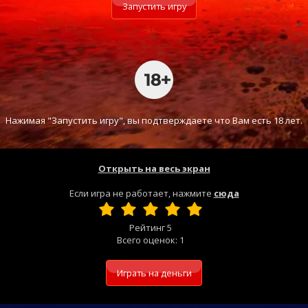
Запустить игру
Нажимая "Запустить игру", вы подтверждаете что Вам есть 18 лет.
Открыть на весь экран
Если игра не работает, нажмите
сюда
Рейтинг
5
Всего оценок:
1
Играть на деньги