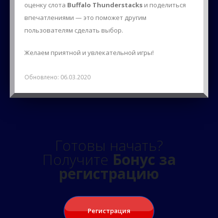
оценку слота
Buffalo Thunderstacks
и поделиться
впечатлениями — это поможет другим
пользователям сделать выбор.
Желаем приятной и увлекательной игры!
Обновлено:
06.03.2020
Готовы начать?
Получите
Бонус за
регистрацию
Регистрация