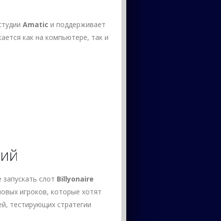
студии
Amatic
и поддерживает
ается как на компьютере, так и
ний
 запускать слот
Billyonaire
новых игроков, которые хотят
ей, тестирующих стратегии