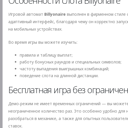
Особенности слота Billyonaire
Игровой автомат
Billyonaire
выполнен в фирменном стиле 
адаптивный интерфейс, благодаря чему он корректно запуск
на мобильных устройствах.
Во время игры вы можете изучить:
правила и таблицу выплат;
работу бонусных раундов и специальных символов;
частоту выпадения выигрышных комбинаций;
поведение слота на длинной дистанции.
Бесплатная игра без ограниче
Демо-режим не имеет временных ограничений — вы можете
неограниченное количество раз. Это особенно удобно для 
разобраться в механике, а также для опытных пользовател
ставок.