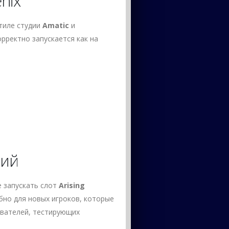
nix
тиле студии
Amatic
и
рректно запускается как на
ний
 запускать слот
Arising
бно для новых игроков, которые
ователей, тестирующих