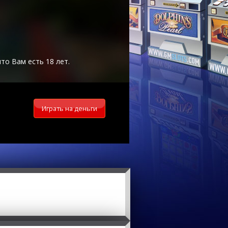
то Вам есть 18 лет.
Играть на деньги