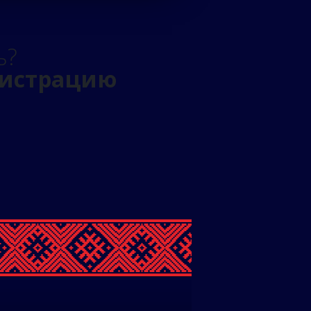
ь?
гистрацию