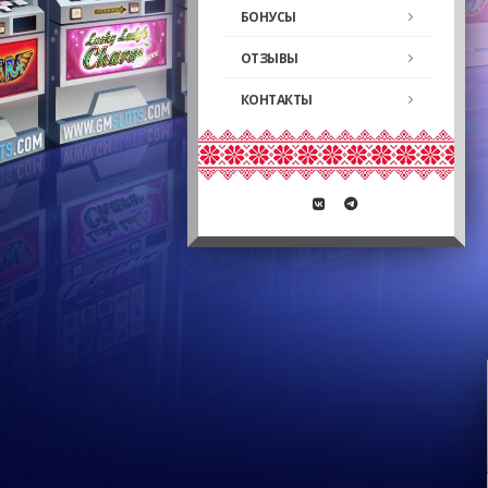
БОНУСЫ
ОТЗЫВЫ
КОНТАКТЫ