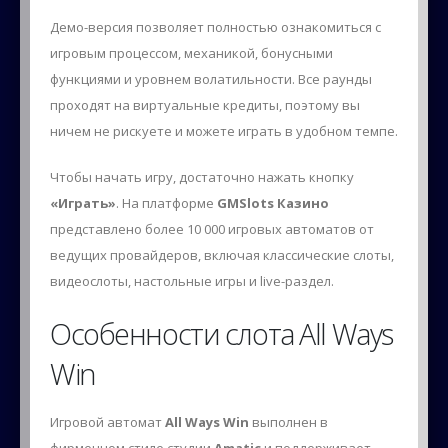
Демо-версия позволяет полностью ознакомиться с
игровым процессом, механикой, бонусными
функциями и уровнем волатильности. Все раунды
проходят на виртуальные кредиты, поэтому вы
ничем не рискуете и можете играть в удобном темпе.
Чтобы начать игру, достаточно нажать кнопку
«Играть»
. На платформе
GMSlots Казино
представлено более 10 000 игровых автоматов от
ведущих провайдеров, включая классические слоты,
видеослоты, настольные игры и live-раздел.
Особенности слота All Ways
Win
Игровой автомат
All Ways Win
выполнен в