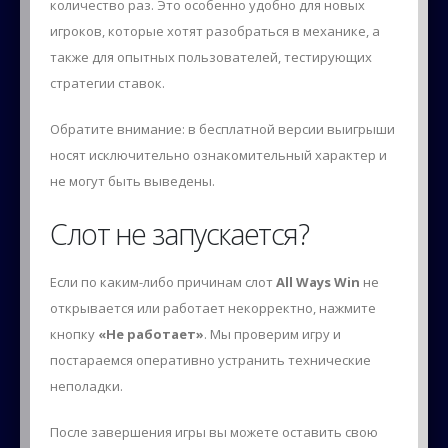
количество раз. Это особенно удобно для новых
игроков, которые хотят разобраться в механике, а
также для опытных пользователей, тестирующих
стратегии ставок.
Обратите внимание: в бесплатной версии выигрыши
носят исключительно ознакомительный характер и
не могут быть выведены.
Слот не запускается?
Если по каким-либо причинам слот
All Ways Win
не
открывается или работает некорректно, нажмите
кнопку
«Не работает»
. Мы проверим игру и
постараемся оперативно устранить технические
неполадки.
После завершения игры вы можете оставить свою