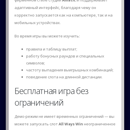
фирменном стиле студии
Amatic
и поддерживает
адаптивный интерфейс, благодаря чему он
корректно запускается как на компьютере, так и на
мобильных устройствах.
Во время игры вы можете изучить:
правила и таблицу выплат;
работу бонусных раундов и специальных
символов;
частоту выпадения выигрышных комбинаций;
поведение слота на длинной дистанции.
Бесплатная игра без
ограничений
Демо-режим не имеет временных ограничений — вы
можете запускать слот
All Ways Win
неограниченное