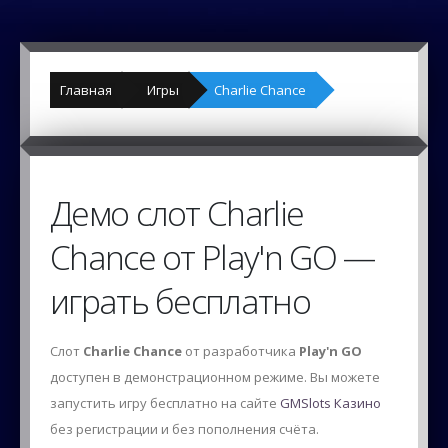
Главная
Игры
Charlie Chance
Демо слот Charlie
Chance от Play'n GO —
играть бесплатно
Слот
Charlie Chance
от разработчика
Play'n GO
доступен в демонстрационном режиме. Вы можете
запустить игру бесплатно на сайте
GMSlots Казино
без регистрации и без пополнения счёта.