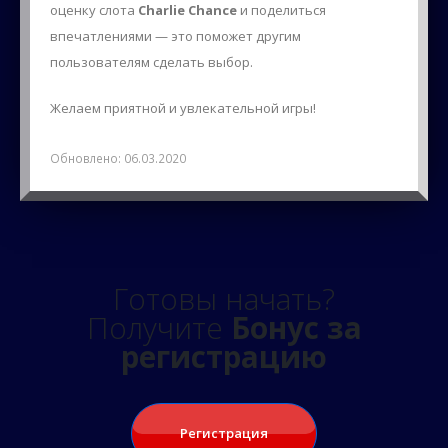
оценку слота
Charlie Chance
и поделиться
впечатлениями — это поможет другим
пользователям сделать выбор.
Желаем приятной и увлекательной игры!
Обновлено:
06.03.2020
Готовы начать?
Получите
Бонус за
регистрацию
Регистрация