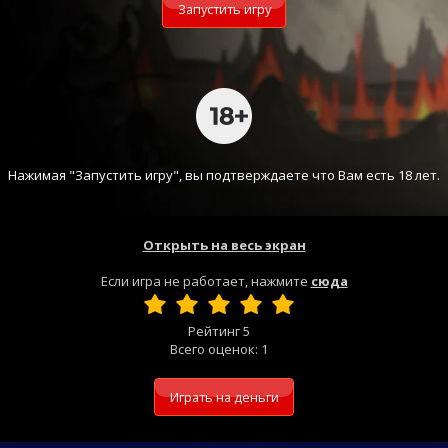
Запустить игру
Нажимая "Запустить игру", вы подтверждаете что Вам есть 18 лет.
Открыть на весь экран
Если игра не работает, нажмите
сюда
Рейтинг
5
Всего оценок:
1
Играть на деньги