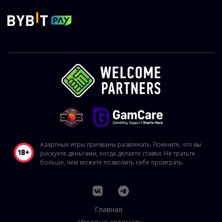
Азартные игры призваны развлекать. Помните, что вы
рискуете деньгами, когда делаете ставки. Не тратьте
больше, чем можете позволить себе проиграть.
Главная