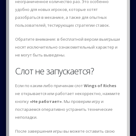
неограниченное количество раз. Это особенно
удобно для новых игроков, которые хотят
разобраться в механике, а также для опытных
пользователей, тестирующих стратегии ставок.
Обратите внимание: в бесплатной версии выигрыши
носят исключительно ознакомительный характер и
не могут быть выведены.
Слот не запускается?
Если по каким-либо причинам слот
Wings of Riches
не открывается или работает некорректно, нажмите
кнопку
«Не работает»
. Мы проверим игру и
постараемся оперативно устранить технические
неполадки.
После завершения игры вы можете оставить свою