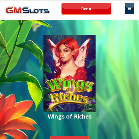
Вход
Wings of Riches