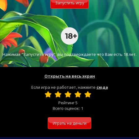
Запустить игру
Нажимая "Запустить игру", вы подтверждаете что Вам есть 18 лет.
Открыть на весь экран
Если игра не работает, нажмите
сюда
Рейтинг
5
Всего оценок:
1
Играть на деньги