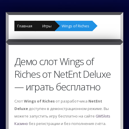
Главная
Игры
Wings of Riches
Демо слот Wings of
Riches от NetEnt Deluxe
— играть бесплатно
Слот
Wings of Riches
от разработчика
NetEnt
Deluxe
доступен в демонстрационном режиме. Вы
можете запустить игру бесплатно на сайте
GMSlots
Казино
без регистрации и без пополнения счёта.