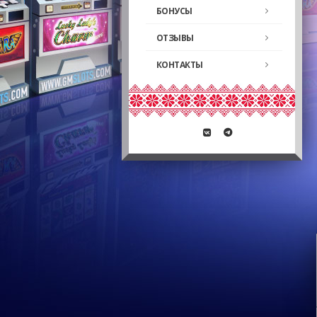
БОНУСЫ
ОТЗЫВЫ
КОНТАКТЫ