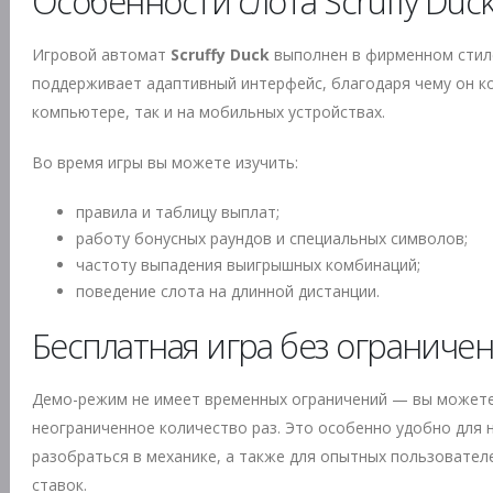
Особенности слота Scruffy Duc
Игровой автомат
Scruffy Duck
выполнен в фирменном стил
поддерживает адаптивный интерфейс, благодаря чему он ко
компьютере, так и на мобильных устройствах.
Во время игры вы можете изучить:
правила и таблицу выплат;
работу бонусных раундов и специальных символов;
частоту выпадения выигрышных комбинаций;
поведение слота на длинной дистанции.
Бесплатная игра без ограниче
Демо-режим не имеет временных ограничений — вы можете
неограниченное количество раз. Это особенно удобно для 
разобраться в механике, а также для опытных пользовател
ставок.