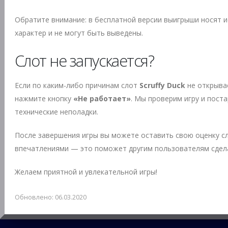
Обратите внимание: в бесплатной версии выигрыши носят 
характер и не могут быть выведены.
Слот не запускается?
Если по каким-либо причинам слот
Scruffy Duck
не открыва
нажмите кнопку
«Не работает»
. Мы проверим игру и пост
технические неполадки.
После завершения игры вы можете оставить свою оценку с
впечатлениями — это поможет другим пользователям сдел
Желаем приятной и увлекательной игры!
Обновлено:
06.03.2020