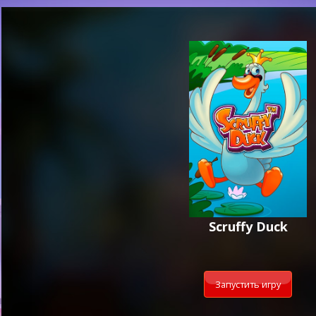
Scruffy Duck
Запустить игру