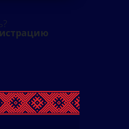
ь?
гистрацию