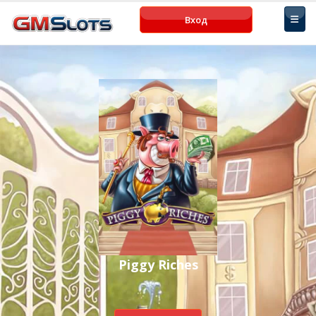
Вход
Piggy Riches