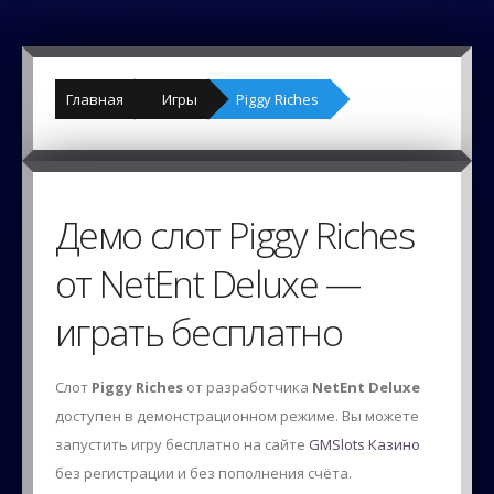
Главная
Игры
Piggy Riches
Демо слот Piggy Riches
от NetEnt Deluxe —
играть бесплатно
Слот
Piggy Riches
от разработчика
NetEnt Deluxe
доступен в демонстрационном режиме. Вы можете
запустить игру бесплатно на сайте
GMSlots Казино
без регистрации и без пополнения счёта.