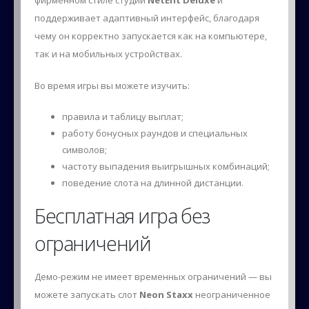
фирменном стиле студии
NetEnt Deluxe
и
поддерживает адаптивный интерфейс, благодаря
чему он корректно запускается как на компьютере,
так и на мобильных устройствах.
Во время игры вы можете изучить:
правила и таблицу выплат;
работу бонусных раундов и специальных
символов;
частоту выпадения выигрышных комбинаций;
поведение слота на длинной дистанции.
Бесплатная игра без
ограничений
Демо-режим не имеет временных ограничений — вы
можете запускать слот
Neon Staxx
неограниченное