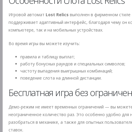
Особенности слота Lost Relics
Игровой автомат
Lost Relics
выполнен в фирменном стиле
поддерживает адаптивный интерфейс, благодаря чему он ко
компьютере, так и на мобильных устройствах.
Во время игры вы можете изучить:
правила и таблицу выплат;
работу бонусных раундов и специальных символов;
частоту выпадения выигрышных комбинаций;
поведение слота на длинной дистанции.
Бесплатная игра без ограниче
Демо-режим не имеет временных ограничений — вы можете
неограниченное количество раз. Это особенно удобно для 
разобраться в механике, а также для опытных пользовател
ставок.