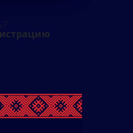
ь?
гистрацию