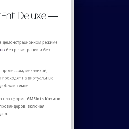
tEnt Deluxe —
в демонстрационном режиме.
ино
без регистрации и без
 процессом, механикой,
ы проходят на виртуальные
удобном темпе.
На платформе
GMSlots Казино
 провайдеров, включая
дел.