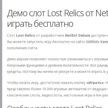
Демо слот Lost Relics от Ne
играть бесплатно
Слот
Lost Relics
от разработчика
NetEnt Deluxe
доступен 
Вы можете запустить игру бесплатно на сайте
GMSlots Каз
пополнения счёта.
Демо-версия позволяет полностью ознакомиться с игровым
бонусными функциями и уровнем волатильности. Все раунд
кредиты, поэтому вы ничем не рискуете и можете играть в 
Чтобы начать игру, достаточно нажать кнопку
«Играть»
. 
представлено более 10 000 игровых автоматов от ведущих
классические слоты, видеослоты, настольные игры и live-раз