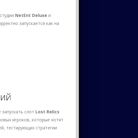
 студии
NetEnt Deluxe
и
рректно запускается как на
ний
 запускать слот
Lost Relics
новых игроков, которые хотят
ей, тестирующих стратегии