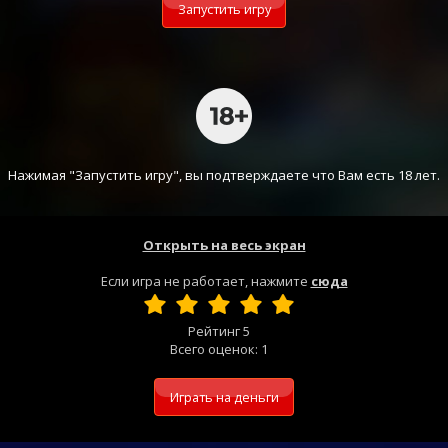
Запустить игру
Нажимая "Запустить игру", вы подтверждаете что Вам есть 18 лет.
Открыть на весь экран
Если игра не работает, нажмите
сюда
Рейтинг
5
Всего оценок:
1
Играть на деньги