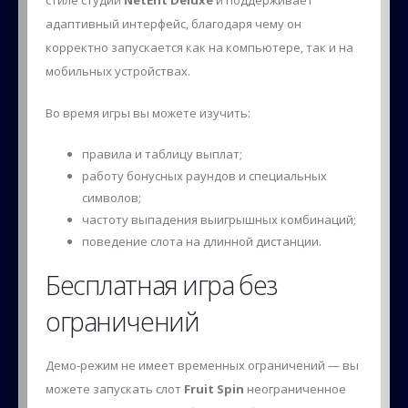
стиле студии
NetEnt Deluxe
и поддерживает
адаптивный интерфейс, благодаря чему он
корректно запускается как на компьютере, так и на
мобильных устройствах.
Во время игры вы можете изучить:
правила и таблицу выплат;
работу бонусных раундов и специальных
символов;
частоту выпадения выигрышных комбинаций;
поведение слота на длинной дистанции.
Бесплатная игра без
ограничений
Демо-режим не имеет временных ограничений — вы
можете запускать слот
Fruit Spin
неограниченное