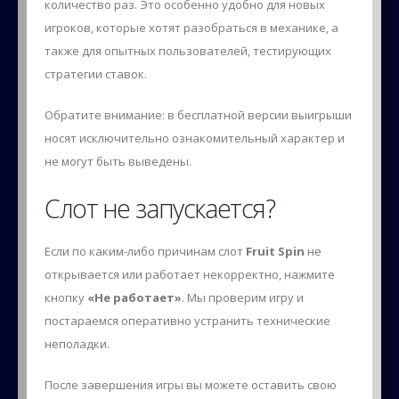
количество раз. Это особенно удобно для новых
игроков, которые хотят разобраться в механике, а
также для опытных пользователей, тестирующих
стратегии ставок.
Обратите внимание: в бесплатной версии выигрыши
носят исключительно ознакомительный характер и
не могут быть выведены.
Слот не запускается?
Если по каким-либо причинам слот
Fruit Spin
не
открывается или работает некорректно, нажмите
кнопку
«Не работает»
. Мы проверим игру и
постараемся оперативно устранить технические
неполадки.
После завершения игры вы можете оставить свою