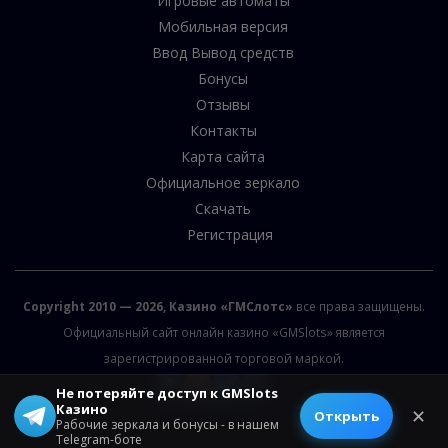
Игровые автоматы
Мобильная версия
Ввод Вывод средств
Бонусы
Отзывы
Контакты
Карта сайта
Официальное зеркало
Скачать
Регистрация
Copyright 2010 — 2026, Казино «ГМСлотс»
все права защищены.
Официальный сайт онлайн казино «GMSlots» является
зарегистрированной торговой маркой.
Не потеряйте доступ к GMSlots
Казино
✕
© 2026 All rights reserved.
Открыть
Рабочие зеркала и бонусы - в нашем
Telegram-боте