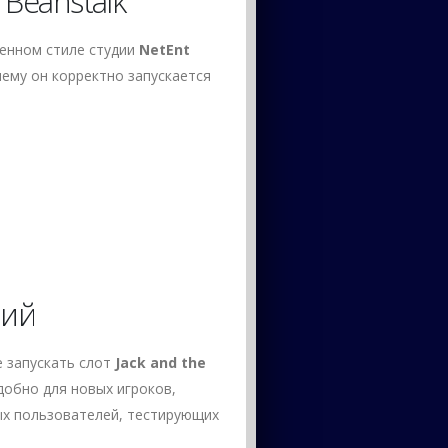
 Beanstalk
енном стиле студии
NetEnt
ему он корректно запускается
ний
 запускать слот
Jack and the
добно для новых игроков,
ых пользователей, тестирующих