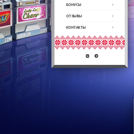
БОНУСЫ
ОТЗЫВЫ
КОНТАКТЫ