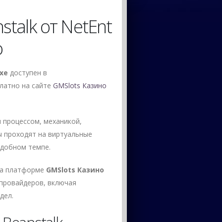
stalk от NetEnt
о
xe
доступен в
латно на сайте
GMSlots Казино
 процессом, механикой,
ы проходят на виртуальные
удобном темпе.
На платформе
GMSlots Казино
 провайдеров, включая
дел.