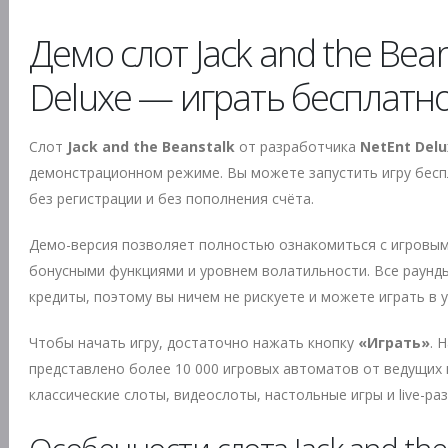
Демо слот Jack and the Bean
Deluxe — играть бесплатн
Слот
Jack and the Beanstalk
от разработчика
NetEnt Delu
демонстрационном режиме. Вы можете запустить игру бесп
без регистрации и без пополнения счёта.
Демо-версия позволяет полностью ознакомиться с игровым
бонусными функциями и уровнем волатильности. Все раунд
кредиты, поэтому вы ничем не рискуете и можете играть в 
Чтобы начать игру, достаточно нажать кнопку
«Играть»
. 
представлено более 10 000 игровых автоматов от ведущих
классические слоты, видеослоты, настольные игры и live-раз