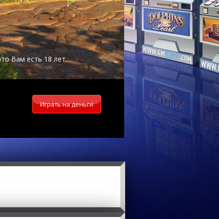
то Вам есть 18 лет.
Играть на деньги