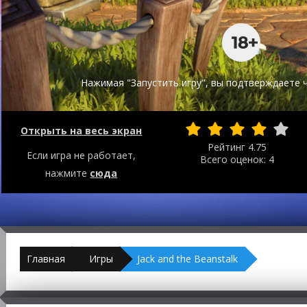
Нажимая "Запустить игру", вы подтверждаете ч
Открыть на весь экран
Рейтинг
4.75
Если игра не работает,
Всего оценок:
4
нажмите
сюда
Главная
Игры
Jack and the Beanstalk