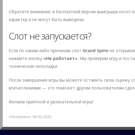
Обратите внимание: в бесплатной версии выигрыши носят 
характер и не могут быть выведены.
Слот не запускается?
Если по каким-либо причинам слот
Grand Spinn
не открывае
нажмите кнопку
«Не работает»
. Мы проверим игру и пост
технические неполадки.
После завершения игры вы можете оставить свою оценку с
впечатлениями — это поможет другим пользователям сдел
Желаем приятной и увлекательной игры!
Обновлено:
06.03.2020