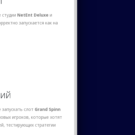
n
е студии
NetEnt Deluxe
и
рректно запускается как на
ний
 запускать слот
Grand Spinn
новых игроков, которые хотят
ей, тестирующих стратегии