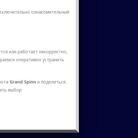
исключительно ознакомительный
тся или работает некорректно,
араемся оперативно устранить
лота
Grand Spinn
и поделиться
ать выбор.