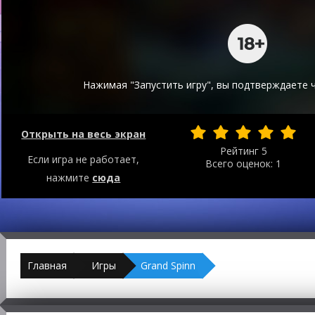
Нажимая "Запустить игру", вы подтверждаете ч
Открыть на весь экран
Рейтинг
5
Если игра не работает,
Всего оценок:
1
нажмите
сюда
Главная
Игры
Grand Spinn