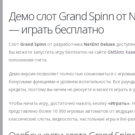
Демо слот Grand Spinn от N
— играть бесплатно
Слот
Grand Spinn
от разработчика
NetEnt Deluxe
доступен
Вы можете запустить игру бесплатно на сайте
GMSlots Каз
пополнения счёта.
Демо-версия позволяет полностью ознакомиться с игровым
бонусными функциями и уровнем волатильности. Все раунд
кредиты, поэтому вы ничем не рискуете и можете играть в 
Чтобы начать игру, достаточно нажать кнопку
«Играть»
. 
представлено более 10 000 игровых автоматов от ведущих
классические слоты, видеослоты, настольные игры и live-раз