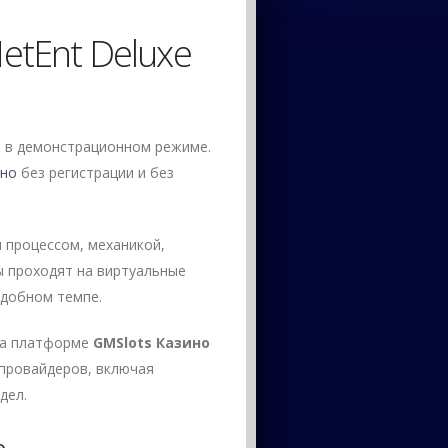
etEnt Deluxe
 в демонстрационном режиме.
ино
без регистрации и без
 процессом, механикой,
ы проходят на виртуальные
удобном темпе.
На платформе
GMSlots Казино
 провайдеров, включая
дел.