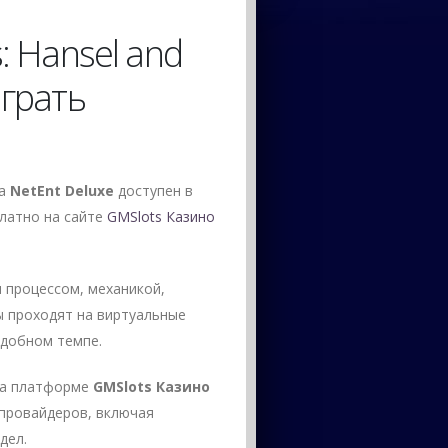
: Hansel and
играть
ка
NetEnt Deluxe
доступен в
латно на сайте
GMSlots Казино
 процессом, механикой,
ы проходят на виртуальные
удобном темпе.
На платформе
GMSlots Казино
 провайдеров, включая
дел.