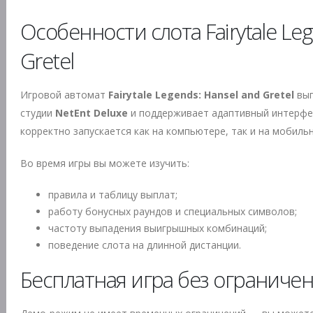
Особенности слота Fairytale Leg
Gretel
Игровой автомат
Fairytale Legends: Hansel and Gretel
вып
студии
NetEnt Deluxe
и поддерживает адаптивный интерфей
корректно запускается как на компьютере, так и на мобиль
Во время игры вы можете изучить:
правила и таблицу выплат;
работу бонусных раундов и специальных символов;
частоту выпадения выигрышных комбинаций;
поведение слота на длинной дистанции.
Бесплатная игра без ограниче