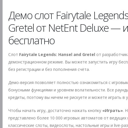
Демо слот Fairytale Legends
Gretel от NetEnt Deluxe — 
бесплатно
Слот
Fairytale Legends: Hansel and Gretel
от разработчи
демонстрационном режиме. Вы можете запустить игру бесп
без регистрации и без пополнения счёта.
Демо-версия позволяет полностью ознакомиться с игровым
бонусными функциями и уровнем волатильности. Все раунд
кредиты, поэтому вы ничем не рискуете и можете играть в 
Чтобы начать игру, достаточно нажать кнопку
«Играть»
. 
представлено более 10 000 игровых автоматов от ведущих
классические слоты, видеослоты, настольные игры и live-раз